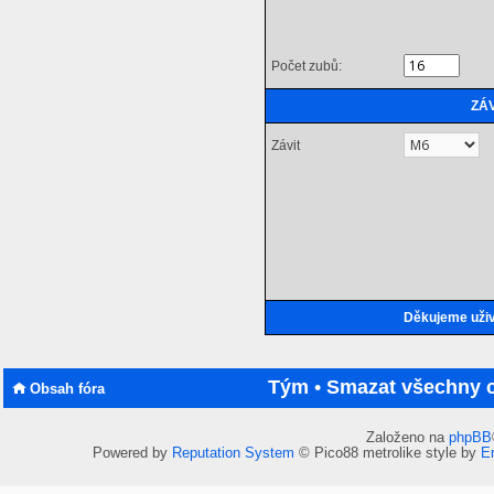
Počet zubů:
ZÁ
Závit
Děkujeme uživ
Tým
•
Smazat všechny c
Obsah fóra
Založeno na
phpBB
Powered by
Reputation System
© Pico88 metrolike style by
Er