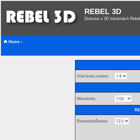
REBEL 3D
Diskuse o 3D tiskárnách Rebe
Home
‹
Úhel kroku motoru:
Mikrokroky:
ŘE
Řemenice/Řemen