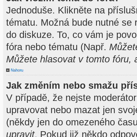
Jednoduše. Klikněte na přísluš
tématu. Možná bude nutné se re
do diskuze. To, co vám je povo
fóra nebo tématu (Např.
Můžete
Můžete hlasovat v tomto fóru, 
Nahoru
Jak změním nebo smažu pří
V případě, že nejste moderátor
upravovat nebo mazat jen svoj
(někdy jen do omezeného času p
upravit
. Pokud již někdo odpov