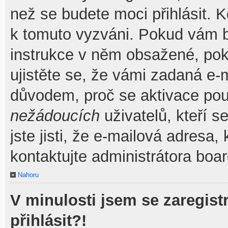
než se budete moci přihlásit. Kd
k tomuto vyzváni. Pokud vám by
instrukce v něm obsažené, poku
ujistěte se, že vámi zadaná e-
důvodem, proč se aktivace pou
nežádoucích
uživatelů, kteří s
jste jisti, že e-mailová adresa, 
kontaktujte administrátora boar
Nahoru
V minulosti jsem se zaregis
přihlásit?!