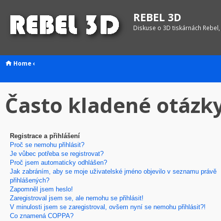
REBEL 3D
Diskuse o 3D tiskárnách Rebel,
Home
‹
Často kladené otázk
Registrace a přihlášení
Proč se nemohu přihlásit?
Je vůbec potřeba se registrovat?
Proč jsem automaticky odhlášen?
Jak zabráním, aby se moje uživatelské jméno objevilo v seznamu právě
přihlášených?
Zapomněl jsem heslo!
Zaregistroval jsem se, ale nemohu se přihlásit!
V minulosti jsem se zaregistroval, ovšem nyní se nemohu přihlásit?!
Co znamená COPPA?