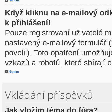
Nahoru
Když kliknu na e-mailový odk
k přihlášení!
Pouze registrovaní uživatelé m
nastavený e-mailový formulář 
povolil). Toto opatření umožňu
vzkazů a robotů, které sbírají 
Nahoru
Vkládání příspěvků
Jak vložím téma do fóra?