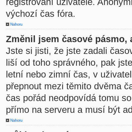
registrovaní uživatelé. Anony
výchozí čas fóra.
Nahoru
Změnil jsem časové pásmo, al
Jste si jisti, že jste zadali č
liší od toho správného, pak js
letní nebo zimní čas, v uživa
přepnout mezi těmito dvěma č
čas pořád neodpovídá tomu so
přímo na serveru a musí být a
Nahoru