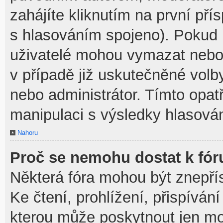
zahájíte kliknutím na první pří
s hlasováním spojeno). Pokud 
uživatelé mohou vymazat nebo 
v případě již uskutečněné volb
nebo administrátor. Tímto opa
manipulaci s výsledky hlasován
Nahoru
Proč se nemohu dostat k fór
Některá fóra mohou být znepří
Ke čtení, prohlížení, přispívání
kterou může poskytnout jen mod