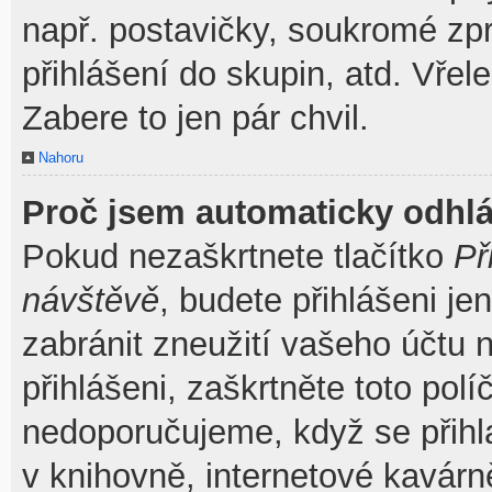
např. postavičky, soukromé zpr
přihlášení do skupin, atd. Vřel
Zabere to jen pár chvil.
Nahoru
Proč jsem automaticky odhl
Pokud nezaškrtnete tlačítko
Př
návštěvě
, budete přihlášeni je
zabránit zneužití vašeho účtu 
přihlášeni, zaškrtněte toto pol
nedoporučujeme, když se přihla
v knihovně, internetové kavárně