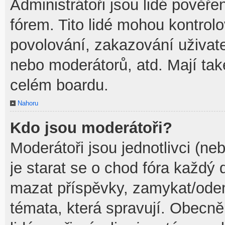
Administrátoři jsou lidé pověře
fórem. Tito lidé mohou kontrol
povolování, zakazování uživate
nebo moderátorů, atd. Mají ta
celém boardu.
Nahoru
Kdo jsou moderátoři?
Moderátoři jsou jednotlivci (neb
je starat se o chod fóra každý
mazat příspěvky, zamykat/odem
témata, která spravují. Obecně