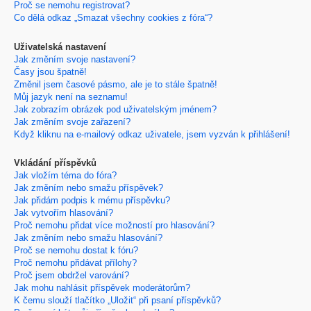
Proč se nemohu registrovat?
Co dělá odkaz „Smazat všechny cookies z fóra“?
Uživatelská nastavení
Jak změním svoje nastavení?
Časy jsou špatně!
Změnil jsem časové pásmo, ale je to stále špatně!
Můj jazyk není na seznamu!
Jak zobrazím obrázek pod uživatelským jménem?
Jak změním svoje zařazení?
Když kliknu na e-mailový odkaz uživatele, jsem vyzván k přihlášení!
Vkládání příspěvků
Jak vložím téma do fóra?
Jak změním nebo smažu příspěvek?
Jak přidám podpis k mému příspěvku?
Jak vytvořím hlasování?
Proč nemohu přidat více možností pro hlasování?
Jak změním nebo smažu hlasování?
Proč se nemohu dostat k fóru?
Proč nemohu přidávat přílohy?
Proč jsem obdržel varování?
Jak mohu nahlásit příspěvek moderátorům?
K čemu slouží tlačítko „Uložit“ při psaní příspěvků?