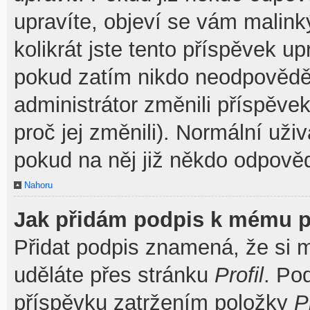
upravíte, objeví se vám malink
kolikrát jste tento příspěvek u
pokud zatím nikdo neodpovědě
administrátor změnili příspěve
proč jej změnili). Normální už
pokud na něj již někdo odpověd
Nahoru
Jak přidám podpis k mému p
Přidat podpis znamená, že si mu
uděláte přes stránku
Profil
. Po
příspěvku zatržením položky
P