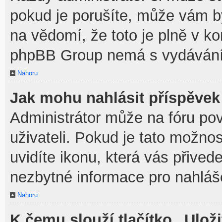
pokud je porušíte, může vám b
na vědomí, že toto je plně v k
phpBB Group nemá s vydávání
Nahoru
Jak mohu nahlásit příspěve
Administrátor může na fóru po
uživateli. Pokud je tato možno
uvidíte ikonu, která vás přived
nezbytné informace pro nahláš
Nahoru
K čemu slouží tlačítko „Uloži