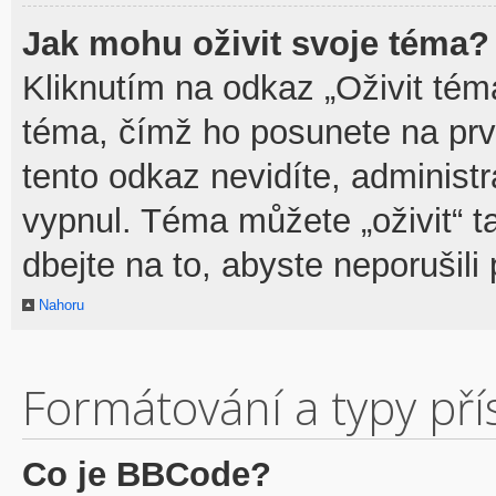
Jak mohu oživit svoje téma?
Kliknutím na odkaz „Oživit téma
téma, čímž ho posunete na prv
tento odkaz nevidíte, adminis
vypnul. Téma můžete „oživit“ t
dbejte na to, abyste neporušili 
Nahoru
Formátování a typy př
Co je BBCode?