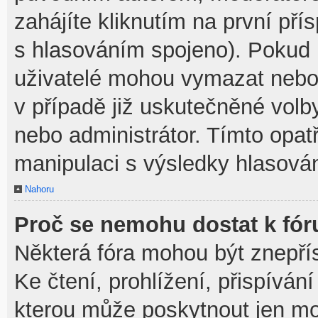
zahájíte kliknutím na první pří
s hlasováním spojeno). Pokud 
uživatelé mohou vymazat nebo 
v případě již uskutečněné volb
nebo administrátor. Tímto opa
manipulaci s výsledky hlasován
Nahoru
Proč se nemohu dostat k fór
Některá fóra mohou být znepří
Ke čtení, prohlížení, přispívání
kterou může poskytnout jen mod