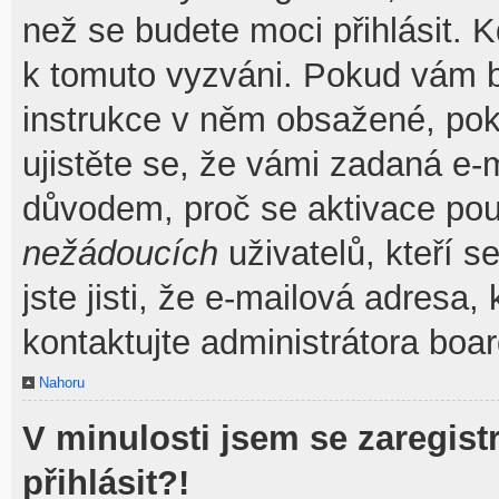
než se budete moci přihlásit. Kd
k tomuto vyzváni. Pokud vám by
instrukce v něm obsažené, poku
ujistěte se, že vámi zadaná e-
důvodem, proč se aktivace pou
nežádoucích
uživatelů, kteří s
jste jisti, že e-mailová adresa, 
kontaktujte administrátora boar
Nahoru
V minulosti jsem se zaregis
přihlásit?!