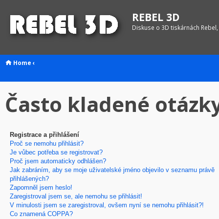
REBEL 3D
Diskuse o 3D tiskárnách Rebel,
Home
‹
Často kladené otázk
Registrace a přihlášení
Proč se nemohu přihlásit?
Je vůbec potřeba se registrovat?
Proč jsem automaticky odhlášen?
Jak zabráním, aby se moje uživatelské jméno objevilo v seznamu právě
přihlášených?
Zapomněl jsem heslo!
Zaregistroval jsem se, ale nemohu se přihlásit!
V minulosti jsem se zaregistroval, ovšem nyní se nemohu přihlásit?!
Co znamená COPPA?