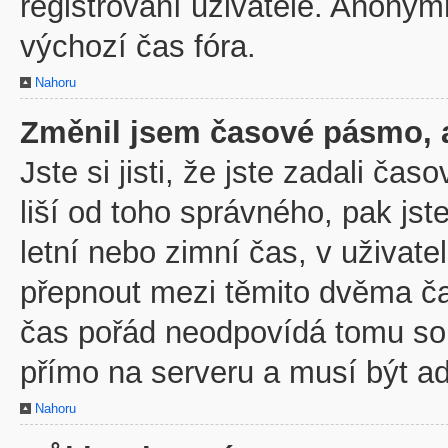
registrovaní uživatelé. Anony
výchozí čas fóra.
Nahoru
Změnil jsem časové pásmo, al
Jste si jisti, že jste zadali č
liší od toho správného, pak js
letní nebo zimní čas, v uživa
přepnout mezi těmito dvěma č
čas pořád neodpovídá tomu so
přímo na serveru a musí být a
Nahoru