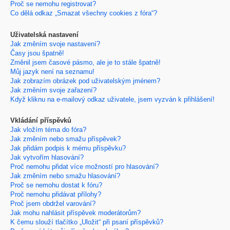
Proč se nemohu registrovat?
Co dělá odkaz „Smazat všechny cookies z fóra“?
Uživatelská nastavení
Jak změním svoje nastavení?
Časy jsou špatně!
Změnil jsem časové pásmo, ale je to stále špatně!
Můj jazyk není na seznamu!
Jak zobrazím obrázek pod uživatelským jménem?
Jak změním svoje zařazení?
Když kliknu na e-mailový odkaz uživatele, jsem vyzván k přihlášení!
Vkládání příspěvků
Jak vložím téma do fóra?
Jak změním nebo smažu příspěvek?
Jak přidám podpis k mému příspěvku?
Jak vytvořím hlasování?
Proč nemohu přidat více možností pro hlasování?
Jak změním nebo smažu hlasování?
Proč se nemohu dostat k fóru?
Proč nemohu přidávat přílohy?
Proč jsem obdržel varování?
Jak mohu nahlásit příspěvek moderátorům?
K čemu slouží tlačítko „Uložit“ při psaní příspěvků?