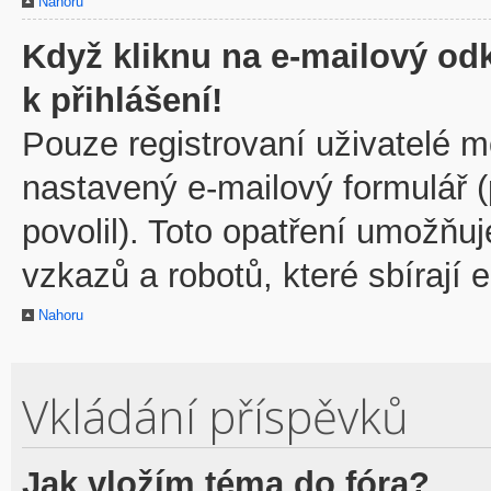
Nahoru
Když kliknu na e-mailový odk
k přihlášení!
Pouze registrovaní uživatelé m
nastavený e-mailový formulář 
povolil). Toto opatření umožňu
vzkazů a robotů, které sbírají 
Nahoru
Vkládání příspěvků
Jak vložím téma do fóra?