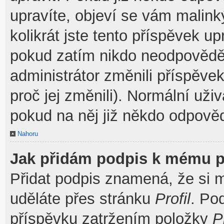
upravíte, objeví se vám malink
kolikrát jste tento příspěvek u
pokud zatím nikdo neodpovědě
administrátor změnili příspěve
proč jej změnili). Normální už
pokud na něj již někdo odpověd
Nahoru
Jak přidám podpis k mému p
Přidat podpis znamená, že si mu
uděláte přes stránku
Profil
. Po
příspěvku zatržením položky
P