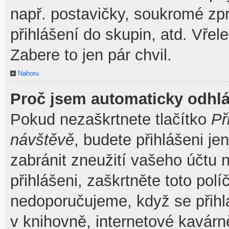
např. postavičky, soukromé zpr
přihlášení do skupin, atd. Vřel
Zabere to jen pár chvil.
Nahoru
Proč jsem automaticky odhl
Pokud nezaškrtnete tlačítko
Př
návštěvě
, budete přihlášeni je
zabránit zneužití vašeho účtu 
přihlášeni, zaškrtněte toto pol
nedoporučujeme, když se přihla
v knihovně, internetové kavárně