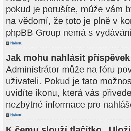
pokud je porušíte, může vám b
na vědomí, že toto je plně v k
phpBB Group nemá s vydávání
Nahoru
Jak mohu nahlásit příspěve
Administrátor může na fóru po
uživateli. Pokud je tato možno
uvidíte ikonu, která vás přived
nezbytné informace pro nahláš
Nahoru
K čemu slouží tlačítko „Uloži