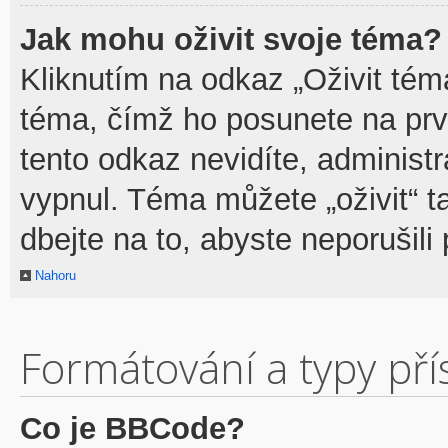
Jak mohu oživit svoje téma?
Kliknutím na odkaz „Oživit téma
téma, čímž ho posunete na prv
tento odkaz nevidíte, adminis
vypnul. Téma můžete „oživit“ t
dbejte na to, abyste neporušili 
Nahoru
Formátování a typy př
Co je BBCode?