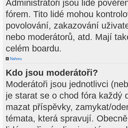
Administrátoři jsou lidé pověře
fórem. Tito lidé mohou kontrol
povolování, zakazování uživate
nebo moderátorů, atd. Mají ta
celém boardu.
Nahoru
Kdo jsou moderátoři?
Moderátoři jsou jednotlivci (neb
je starat se o chod fóra každý
mazat příspěvky, zamykat/odem
témata, která spravují. Obecně