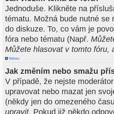
Jednoduše. Klikněte na přísluš
tématu. Možná bude nutné se re
do diskuze. To, co vám je povo
fóra nebo tématu (Např.
Můžete
Můžete hlasovat v tomto fóru, 
Nahoru
Jak změním nebo smažu pří
V případě, že nejste moderátor
upravovat nebo mazat jen svoj
(někdy jen do omezeného času p
upravit
. Pokud již někdo odpov