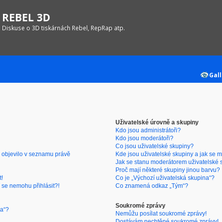
REBEL 3D
Diskuse o 3D tiskárnách Rebel, RepRap atp.
Gall
Uživatelské úrovně a skupiny
Kdo jsou administrátoři?
Kdo jsou moderátoři?
Co jsou uživatelské skupiny?
 objevilo v seznamu právě
Kde jsou uživatelské skupiny a jak se 
Jak se stanu moderátorem uživatelské 
Proč mají některé skupiny jinou barvu?
t!
Co je „Výchozí uživatelská skupina“?
 se nemohu přihlásit?!
Co znamená odkaz „Tým“?
Soukromé zprávy
ra“?
Nemůžu posílat soukromé zprávy!
Dostávám nechtěné soukromé zprávy!