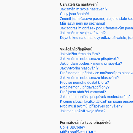
Uživatelská nastavení
Jak změním svoje nastavení?
Časy jsou špatně!
Změnil jsem časové pásmo, ale je to stále šp
Můj jazyk není na seznamu!
Jak zobrazím obrázek pod uživatelským jmé
Jak změním svoje zařazení?
Když kliknu na e-mailový odkaz uživatele, jse
Vkládání příspěvků
Jak vložím téma do fóra?
Jak změním nebo smažu příspěvek?
Jak přidám podpis k mému příspěvku?
Jak vytvořím hlasování?
Proč nemohu přidat více možností pro hlasov
Jak změním nebo smažu hlasování?
Proč se nemohu dostat k fóru?
Proč nemohu přidávat přílohy?
Proč jsem obdržel varování?
Jak mohu nahlásit příspěvek moderátorům?
K čemu slouží tlačítko „Uložit“ při psaní přísp
Proč musí být můj příspěvek schválen?
Jak mohu oživit svoje téma?
Formátování a typy příspěvků
Co je BBCode?
Můžu používat HTML?