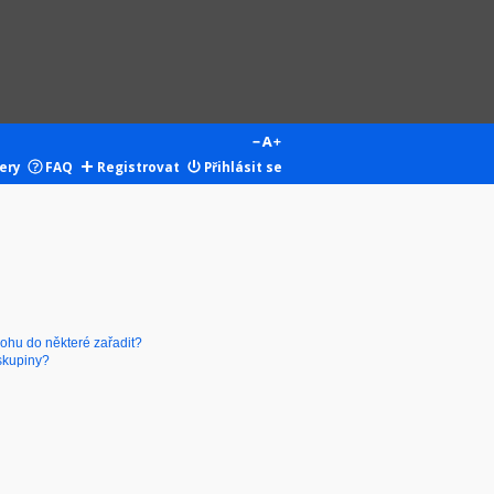
ery
FAQ
Registrovat
Přihlásit se
mohu do některé zařadit?
skupiny?