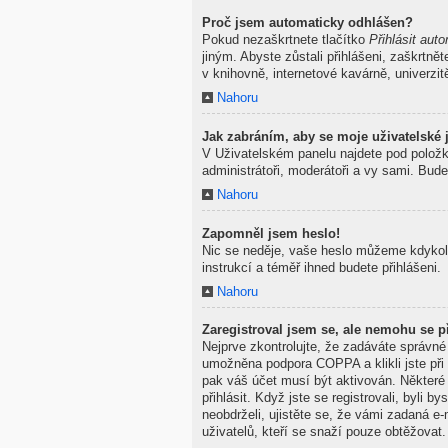
Proč jsem automaticky odhlášen?
Pokud nezaškrtnete tlačítko
Přihlásit auto
jiným. Abyste zůstali přihlášeni, zaškrtně
v knihovně, internetové kavárně, univerzit
Nahoru
Jak zabráním, aby se moje uživatelské
V Uživatelském panelu najdete pod polož
administrátoři, moderátoři a vy sami. Bude
Nahoru
Zapomněl jsem heslo!
Nic se neděje, vaše heslo můžeme kdykoli
instrukcí a téměř ihned budete přihlášeni.
Nahoru
Zaregistroval jsem se, ale nemohu se př
Nejprve zkontrolujte, že zadáváte správné
umožněna podpora COPPA a klikli jste při 
pak váš účet musí být aktivován. Některé
přihlásit. Když jste se registrovali, byli
neobdrželi, ujistěte se, že vámi zadaná 
uživatelů, kteří se snaží pouze obtěžovat. 