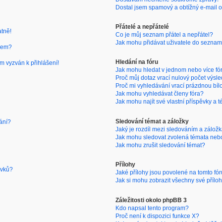
Dostal jsem spamový a obtížný e-mail o
Přátelé a nepřátelé
atně!
Co je můj seznam přátel a nepřátel?
Jak mohu přidávat uživatele do seznam
nem?
Hledání na fóru
m vyzván k přihlášení!
Jak mohu hledat v jednom nebo více fó
Proč můj dotaz vrací nulový počet výsl
Proč mi vyhledávání vrací prázdnou bíl
Jak mohu vyhledávat členy fóra?
Jak mohu najít své vlastní příspěvky a 
Sledování témat a záložky
ání?
Jaký je rozdíl mezi sledováním a zálož
Jak mohu sledovat zvolená témata neb
Jak mohu zrušit sledování témat?
Přílohy
ěvků?
Jaké přílohy jsou povolené na tomto fó
Jak si mohu zobrazit všechny své přílo
Záležitosti okolo phpBB 3
Kdo napsal tento program?
Proč není k dispozici funkce X?