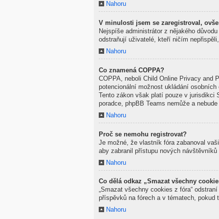
Nahoru
V minulosti jsem se zaregistroval, ovš
Nejspíše administrátor z nějakého důvodu 
odstraňují uživatelé, kteří ničím nepřispě
Nahoru
Co znamená COPPA?
COPPA, neboli Child Online Privacy and Pr
potencionální možnost ukládání osobních d
Tento zákon však platí pouze v jurisdikci 
poradce, phpBB Teams nemůže a nebude po
Nahoru
Proč se nemohu registrovat?
Je možné, že vlastník fóra zabanoval vaši 
aby zabranil přístupu nových návštěvníků 
Nahoru
Co dělá odkaz „Smazat všechny cookie
„Smazat všechny cookies z fóra“ odstraní 
příspěvků na fórech a v tématech, pokud 
Nahoru