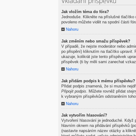
Vkládání příspěvků
Jak vložím téma do fóra?
Jednoduše. Klikněte na příslušné tlačítko
povoleno můžete vidět na spodní části fó
Nahoru
Jak změním nebo smažu příspěvek?
V případě, že nejste moderátor nebo admi
po přispění) kliknutím na tlačítko
upravit
. 
ukazuje, kolikrát jste tento příspěvek up
příspěvek (ti by měli sami zanechat vzkaz
Nahoru
Jak přidám podpis k mému příspěvku?
Přidat podpis znamená, že si musíte nejdř
Připojit podpis
. Můžete rovněž přidat stej
k vybraným příspěvkům odstraněním tohot
Nahoru
Jak vytvořím hlasování?
Vytvoření hlasování je jednoduché. Když p
hlavním oknem na přidávání příspěvků (po
(nastavte napsáním název otázky a klikn
které můžete zadat, určuje administrátor b