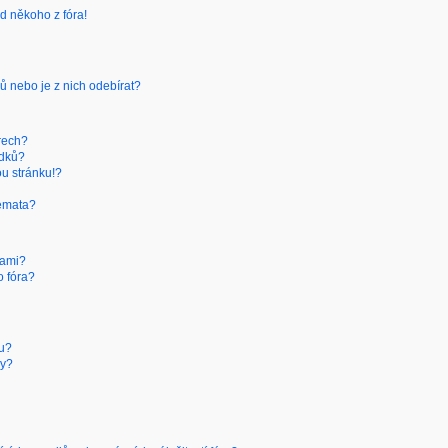
d někoho z fóra!
ů nebo je z nich odebírat?
rech?
edků?
ou stránku!?
témata?
kami?
o fóra?
ru?
hy?