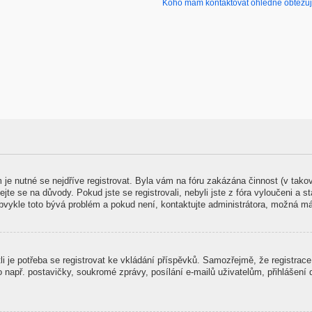
Koho mám kontaktovat ohledně obtěžujíc
m je nutné se nejdříve registrovat. Byla vám na fóru zakázána činnost (v tak
jte se na důvody. Pokud jste se registrovali, nebyli jste z fóra vyloučeni a s
Obvykle toto bývá problém a pokud není, kontaktujte administrátora, možná m
stli je potřeba se registrovat ke vkládání příspěvků. Samozřejmě, že registra
př. postavičky, soukromé zprávy, posílání e-mailů uživatelům, přihlášení do