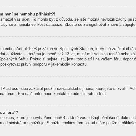
em nyní se nemohu přihlásit?!
smazal váš účet. To mohlo být z důvodu, že jste možná nevložili žádný přísp
li, aby se zmenšila velikost databáze. Zkuste se zaregistrovat znovu a zapojte
otection Act of 1998 je zákon ve Spojených Státech, který má za úkol chránit
at o uživateli, kterému je méně než 13 let, musí mít souhlas rodičů nebo zák
Spojených Států. Pokud si nejste jisti, jestli toto platí i na vašem fóru, dop
skytovat právni podporu v jakémkoliv kontextu.
IP adresu nebo zakázal použití uživatelského jména, které jste si zvolili. Ad
na fórum. Pro další informace kontaktuje administrátora fóra.
s z fóra“?
cookies, které jsou vytvořené phpBB a které vás udržují přihlášené, dále se 
to administrátor umožňuje. Smažte cookies fóra pokud máte potíže s přihlaš