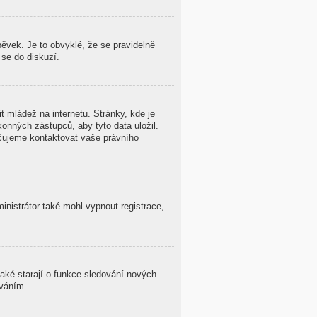
ěvek. Je to obvyklé, že se pravidelně
 se do diskuzí.
 mládež na internetu. Stránky, kde je
onných zástupců, aby tyto data uložil.
oručujeme kontaktovat vaše právního
ministrátor také mohl vypnout registrace,
také starají o funkce sledování nových
ováním.