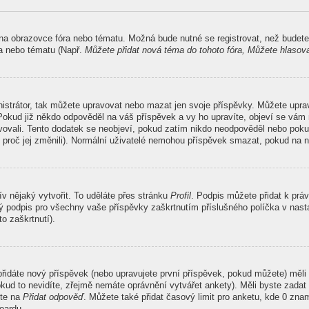
 na obrazovce fóra nebo tématu. Možná bude nutné se registrovat, než budete
ra nebo tématu (Např.
Můžete přidat nová téma do tohoto fóra, Můžete hlasovat
nistrátor, tak můžete upravovat nebo mazat jen svoje příspěvky. Můžete upr
Pokud již někdo odpověděl na váš příspěvek a vy ho upravíte, objeví se vám 
ravovali. Tento dodatek se neobjeví, pokud zatím nikdo neodpověděl nebo poku
 proč jej změnili). Normální uživatelé nemohou příspěvek smazat, pokud na n
ív nějaký vytvořit. To uděláte přes stránku
Profil
. Podpis můžete přidat k pr
ný podpis pro všechny vaše příspěvky zaškrtnutím příslušného políčka v nasta
o zaškrtnutí).
řidáte nový příspěvek (nebo upravujete první příspěvek, pokud můžete) měli 
kud to nevidíte, zřejmě nemáte oprávnění vytvářet ankety). Měli byste zada
ěte na
Přidat odpověď
. Můžete také přidat časový limit pro anketu, kde 0 z
oardu.