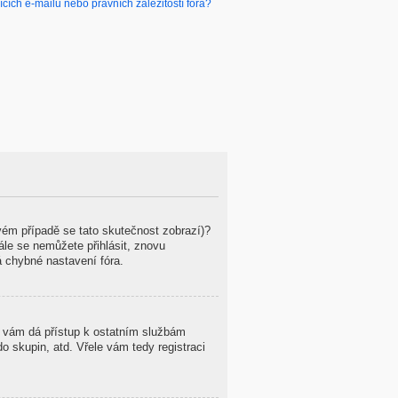
ích e-mailů nebo právních záležitostí fóra?
ovém případě se tato skutečnost zobrazí)?
tále se nemůžete přihlásit, znovu
á chybné nastavení fóra.
ce vám dá přístup k ostatním službám
 skupin, atd. Vřele vám tedy registraci