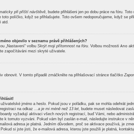
maticky při příští návštěvě
, budete přihlášeni jen po dobu práce na fóru. Tot
te toto políčko, když se přihlašujete. Toto ovšem nedoporučujeme, když se při
ě atd.
 jméno objevilo v seznamu právě přihlášených?
kou „Nastavení“ volbu
Skrýt moji přítomnost na fóru
. Volbou možnosti
Ano
akt
te započítáváni mezi skryté uživatele.
v obnovit. V tomto případě zmáčkněte na přihlašovací stránce tlačítko
Zapom
ihlásit!
 uživatelské jméno a heslo. Pokud jsou v pořádku, pak se mohla odehrát jedn
registraci na odkaz
…a je mi méně než 13 let
, budete muset následovat zasla
 boardy vyžadují aktivaci všech nových registrací, buď Vámi, nebo administr
 byste k tomuto vyzváni. Pokud vám byl zaslán e-mail, následujte instrukce v n
e-mailová adresa je platná. Jedním důvodem, proč se aktivace používá, je z
Pokud si jste jisti, že e-mailová adresa, kterou jste použili je platná, kontakt