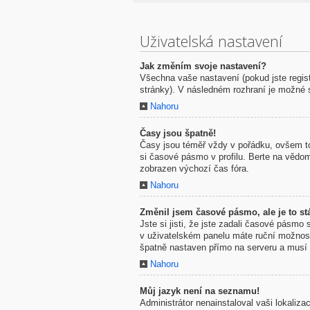
Uživatelská nastavení
Jak změním svoje nastavení?
Všechna vaše nastavení (pokud jste regis
stránky). V následném rozhraní je možné 
Nahoru
Časy jsou špatně!
Časy jsou téměř vždy v pořádku, ovšem to
si časové pásmo v profilu. Berte na vědo
zobrazen výchozí čas fóra.
Nahoru
Změnil jsem časové pásmo, ale je to stá
Jste si jisti, že jste zadali časové pásmo
v uživatelském panelu máte ruční možno
špatně nastaven přímo na serveru a musí 
Nahoru
Můj jazyk není na seznamu!
Administrátor nenainstaloval vaši lokaliz