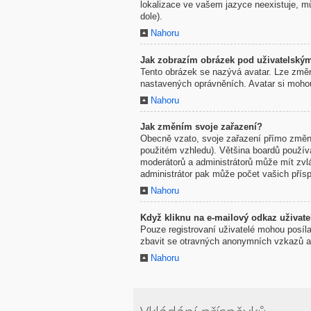
lokalizace ve vašem jazyce neexistuje, mů
dole).
Nahoru
Jak zobrazím obrázek pod uživatelsk
Tento obrázek se nazývá avatar. Lze změni
nastavených oprávněních. Avatar si mohou 
Nahoru
Jak změním svoje zařazení?
Obecně vzato, svoje zařazení přímo změni
použitém vzhledu). Většina boardů používaj
moderátorů a administrátorů může mít zvl
administrátor pak může počet vašich přísp
Nahoru
Když kliknu na e-mailový odkaz uživatel
Pouze registrovaní uživatelé mohou posíla
zbavit se otravných anonymních vzkazů a r
Nahoru