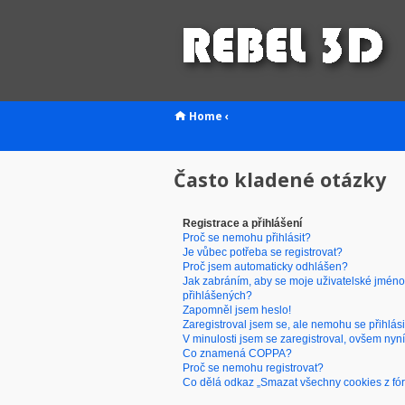
Home
‹
Často kladené otázky
Registrace a přihlášení
Proč se nemohu přihlásit?
Je vůbec potřeba se registrovat?
Proč jsem automaticky odhlášen?
Jak zabráním, aby se moje uživatelské jméno
přihlášených?
Zapomněl jsem heslo!
Zaregistroval jsem se, ale nemohu se přihlási
V minulosti jsem se zaregistroval, ovšem nyní
Co znamená COPPA?
Proč se nemohu registrovat?
Co dělá odkaz „Smazat všechny cookies z fó