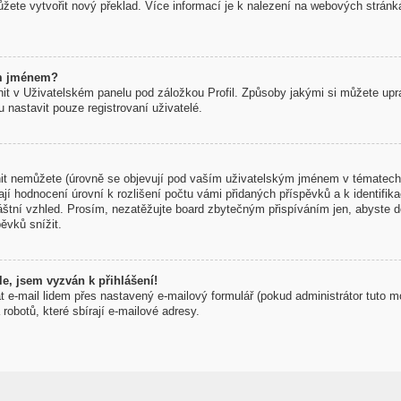
žete vytvořit nový překlad. Více informací je k nalezení na webových strán
ým jménem?
t v Uživatelském panelu pod záložkou Profil. Způsoby jakými si můžete uprav
nastavit pouze registrovaní uživatelé.
t nemůžete (úrovně se objevují pod vaším uživatelským jménem v tématech 
í hodnocení úrovní k rozlišení počtu vámi přidaných příspěvků a k identifikac
áštní vzhled. Prosím, nezatěžujte board zbytečným přispíváním jen, abyste d
ěvků snížit.
e, jsem vyzván k přihlášení!
t e-mail lidem přes nastavený e-mailový formulář (pokud administrátor tuto m
obotů, které sbírají e-mailové adresy.