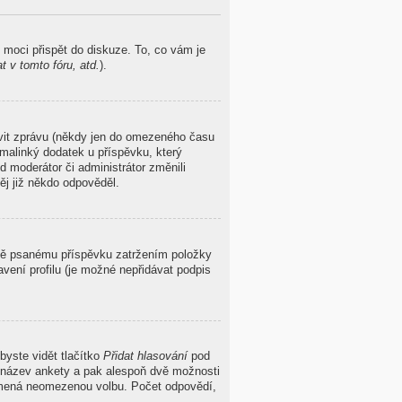
 moci přispět do diskuze. To, co vám je
 v tomto fóru, atd.
).
avit zprávu (někdy jen do omezeného času
malinký dodatek u příspěvku, který
d moderátor či administrátor změnili
ěj již někdo odpověděl.
ávě psanému příspěvku zatržením položky
vení profilu (je možné nepřidávat podpis
byste vidět tlačítko
Přidat hlasování
pod
t název ankety a pak alespoň dvě možnosti
namená neomezenou volbu. Počet odpovědí,