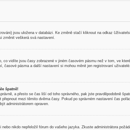
trováni) jsou uložena v databázi. Ke změně stačí kliknout na odkaz
Uživatels
si změnit veškerá svá nastavení.
, co vidíte jsou časy zobrazené v jiném časovém pásmu než v tom, ve které
mí, časové pásma a další nastavení si mohou měnit jen registrovaní uživate
le špatně!
 správně, a přesto se čas liší od toho správného, pak jste pravděpodobně špatn
st přepnout mezi těmito dvěma časy. Pokud po správném nastavení čas pořá
být administrátorem opraven.
aci nebo nikdo nepřeložil fórum do vašeho jazyka. Zkuste administrátora požád