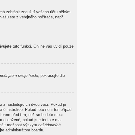
o má zabránit zneužití vašeho účtu někým
hlašujete z veřejného počítače, např.
ivujete tuto funkci. Online vás uvidí pouze
něl jsem svoje heslo
, pokračujte dle
a z následujících dvou věcí. Pokud je
né instrukce. Pokud toto není ten případ,
átorem před tím, než se budete moci
ěm obsažené, pokud jste tento e-mail
menšit možnost výskytu
nežádoucích
ujte administrátora boardu.