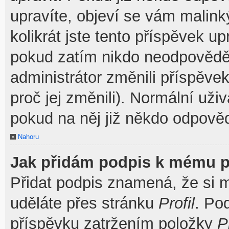
upravíte, objeví se vám malink
kolikrát jste tento příspěvek u
pokud zatím nikdo neodpovědě
administrátor změnili příspěve
proč jej změnili). Normální už
pokud na něj již někdo odpověd
Nahoru
Jak přidám podpis k mému p
Přidat podpis znamená, že si mu
uděláte přes stránku
Profil
. Po
příspěvku zatržením položky
P