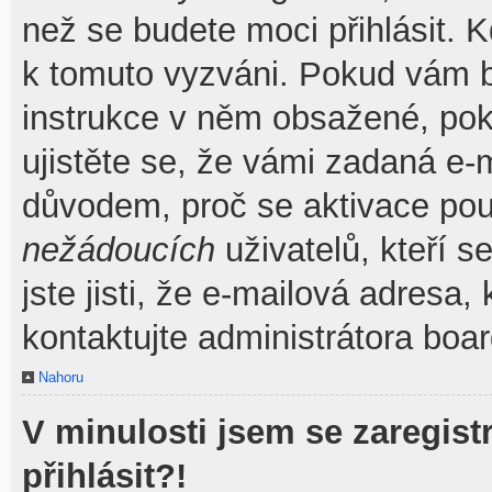
než se budete moci přihlásit. Kd
k tomuto vyzváni. Pokud vám by
instrukce v něm obsažené, poku
ujistěte se, že vámi zadaná e-
důvodem, proč se aktivace pou
nežádoucích
uživatelů, kteří s
jste jisti, že e-mailová adresa, 
kontaktujte administrátora boar
Nahoru
V minulosti jsem se zaregis
přihlásit?!