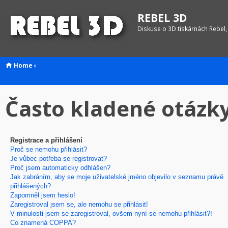
REBEL 3D
Diskuse o 3D tiskárnách Rebel,
Home
‹
Často kladené otázk
Registrace a přihlášení
Proč se nemohu přihlásit?
Je vůbec potřeba se registrovat?
Proč jsem automaticky odhlášen?
Jak zabráním, aby se moje uživatelské jméno objevilo v seznamu právě
přihlášených?
Zapomněl jsem heslo!
Zaregistroval jsem se, ale nemohu se přihlásit!
V minulosti jsem se zaregistroval, ovšem nyní se nemohu přihlásit?!
Co znamená COPPA?