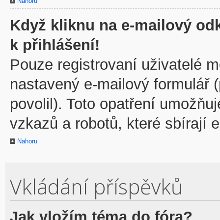
Nahoru
Když kliknu na e-mailový odk
k přihlášení!
Pouze registrovaní uživatelé m
nastavený e-mailový formulář 
povolil). Toto opatření umožňu
vzkazů a robotů, které sbírají 
Nahoru
Vkládání příspěvků
Jak vložím téma do fóra?