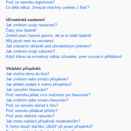
Proč se nemohu registrovat?
Co dělá odkaz „Smazat všechny cookies z fóra“?
Uživatelská nastavení
Jak změním svoje nastavení?
Časy jsou špatně!
Změnil jsem časové pásmo, ale je to stále špatně!
Můj jazyk není na seznamu!
Jak zobrazím obrázek pod uživatelským jménem?
Jak změním svoje zařazení?
Když kliknu na e-mailový odkaz uživatele, jsem vyzván k přihlášení!
Vkládání příspěvků
Jak vložím téma do fóra?
Jak změním nebo smažu příspěvek?
Jak přidám podpis k mému příspěvku?
Jak vytvořím hlasování?
Proč nemohu přidat více možností pro hlasování?
Jak změním nebo smažu hlasování?
Proč se nemohu dostat k fóru?
Proč nemohu přidávat přílohy?
Proč jsem obdržel varování?
Jak mohu nahlásit příspěvek moderátorům?
K čemu slouží tlačítko „Uložit“ při psaní příspěvků?