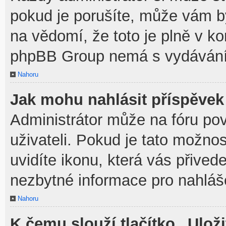
pokud je porušíte, může vám b
na vědomí, že toto je plně v k
phpBB Group nemá s vydávání
Nahoru
Jak mohu nahlásit příspěve
Administrátor může na fóru po
uživateli. Pokud je tato možno
uvidíte ikonu, která vás přived
nezbytné informace pro nahláš
Nahoru
K čemu slouží tlačítko „Uloži