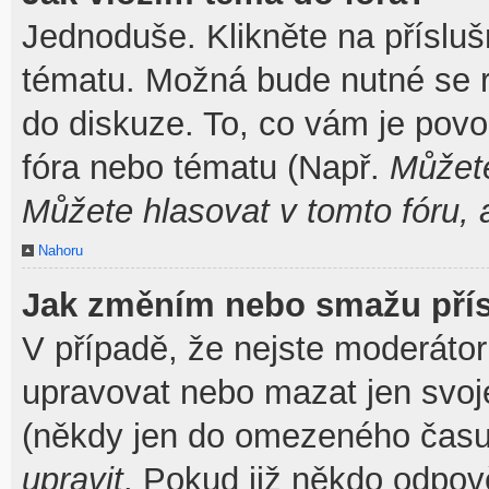
Jednoduše. Klikněte na přísluš
tématu. Možná bude nutné se re
do diskuze. To, co vám je povo
fóra nebo tématu (Např.
Můžete
Můžete hlasovat v tomto fóru, 
Nahoru
Jak změním nebo smažu pří
V případě, že nejste moderátor
upravovat nebo mazat jen svoj
(někdy jen do omezeného času p
upravit
. Pokud již někdo odpov