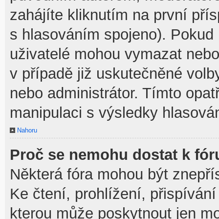
zahájíte kliknutím na první pří
s hlasováním spojeno). Pokud 
uživatelé mohou vymazat nebo 
v případě již uskutečněné volb
nebo administrátor. Tímto opa
manipulaci s výsledky hlasován
Nahoru
Proč se nemohu dostat k fór
Některá fóra mohou být znepří
Ke čtení, prohlížení, přispívání
kterou může poskytnout jen mod