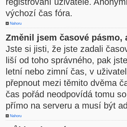
registrovaní uživatelé. Anony
výchozí čas fóra.
Nahoru
Změnil jsem časové pásmo, al
Jste si jisti, že jste zadali č
liší od toho správného, pak js
letní nebo zimní čas, v uživa
přepnout mezi těmito dvěma č
čas pořád neodpovídá tomu so
přímo na serveru a musí být a
Nahoru