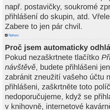
např. postavičky, soukromé zpr
přihlášení do skupin, atd. Vřel
Zabere to jen pár chvil.
Nahoru
Proč jsem automaticky odhl
Pokud nezaškrtnete tlačítko
Př
návštěvě
, budete přihlášeni je
zabránit zneužití vašeho účtu 
přihlášeni, zaškrtněte toto pol
nedoporučujeme, když se přihla
v knihovně, internetové kavárně