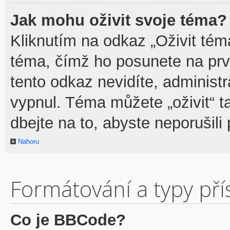
Jak mohu oživit svoje téma?
Kliknutím na odkaz „Oživit téma
téma, čímž ho posunete na prv
tento odkaz nevidíte, adminis
vypnul. Téma můžete „oživit“ t
dbejte na to, abyste neporušili 
Nahoru
Formátování a typy př
Co je BBCode?