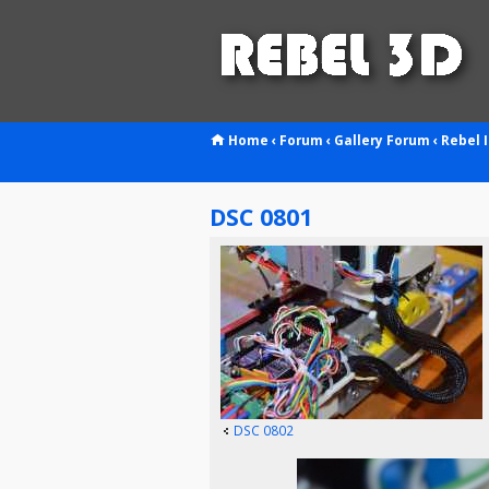
Home
‹
Forum
‹
Gallery
Forum
‹
Rebel I
DSC 0801
DSC 0802