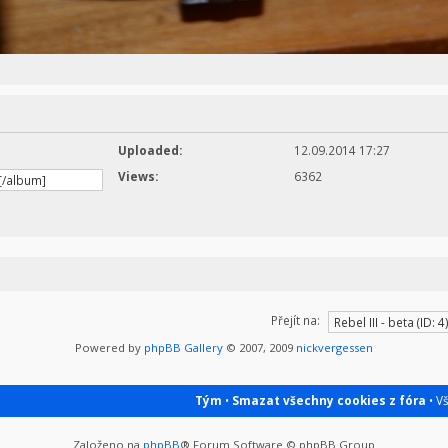
Uploaded:
12.09.2014 17:27
Views:
6362
Přejít na:
Powered by
phpBB Gallery
© 2007, 2009
nickvergessen
Tým
•
Smazat všechny cookies z fóra
• V
Založeno na
phpBB
® Forum Software © phpBB Group