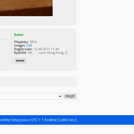
Rebel
Příspěvky:
3896
Images:
243
Registrován:
12.08.2013 11:44
Bydliště:
HK.......není Hong Kong :D
šechny časy jsou v UTC + 1 hodina [ Letní čas ]