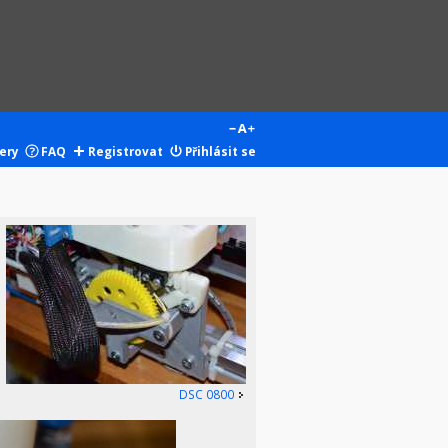
ery
FAQ
Registrovat
Přihlásit se
DSC 0800