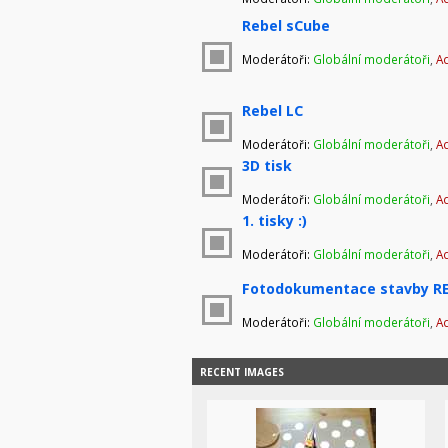
Rebel sCube
Moderátoři:
Globální moderátoři
,
Ad
Rebel LC
Moderátoři:
Globální moderátoři
,
Ad
3D tisk
Moderátoři:
Globální moderátoři
,
Ad
1. tisky :)
Moderátoři:
Globální moderátoři
,
Ad
Fotodokumentace stavby RE
Moderátoři:
Globální moderátoři
,
Ad
RECENT IMAGES