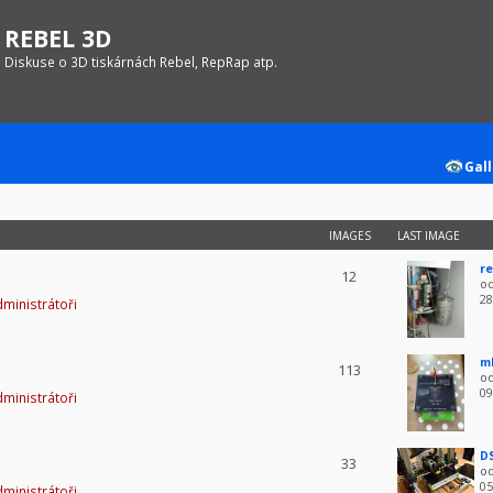
REBEL 3D
Diskuse o 3D tiskárnách Rebel, RepRap atp.
Gall
IMAGES
LAST IMAGE
re
12
o
28
ministrátoři
m
113
o
09
ministrátoři
D
33
o
05
ministrátoři