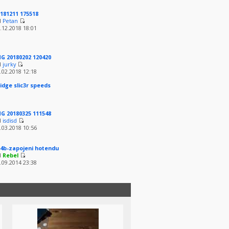
181211 175518
d
Petan
.12.2018 18:01
G 20180202 120420
d
jurky
.02.2018 12:18
idge slic3r speeds
G 20180325 111548
d
isdisd
.03.2018 10:56
4b-zapojeni hotendu
d
Rebel
.09.2014 23:38