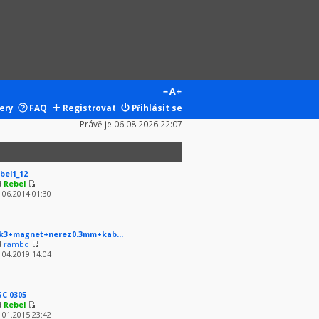
ery
FAQ
Registrovat
Přihlásit se
Právě je 06.08.2026 22:07
bel1_12
d
Rebel
.06.2014 01:30
k3+magnet+nerez0.3mm+kab...
d
rambo
.04.2019 14:04
SC 0305
d
Rebel
.01.2015 23:42