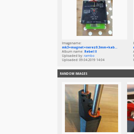
Imagename:
mk3+magnet+nerez0.3mm+kab...
Album name:
Rebel II
Uploaded by:
rambo
Uploaded: 09.04.2019 14:04
RANDOM IMAGES