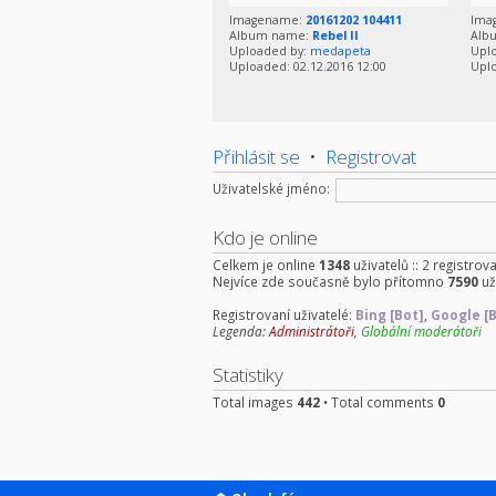
Imagename:
20161202 104411
Ima
Album name:
Rebel II
Alb
Uploaded by:
medapeta
Upl
Uploaded: 02.12.2016 12:00
Uplo
Přihlásit se
•
Registrovat
Uživatelské jméno:
Kdo je online
Celkem je online
1348
uživatelů :: 2 registrov
Nejvíce zde současně bylo přítomno
7590
už
Registrovaní uživatelé:
Bing [Bot]
,
Google [
Legenda:
Administrátoři
,
Globální moderátoři
Statistiky
Total images
442
• Total comments
0