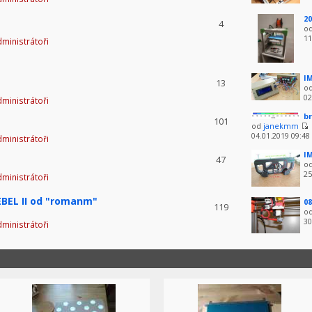
20
4
o
11
ministrátoři
IM
13
o
02
ministrátoři
br
101
od
janekmm
04.01.2019 09:48
ministrátoři
IM
47
o
25
ministrátoři
BEL II od "romanm"
08
119
o
30
ministrátoři