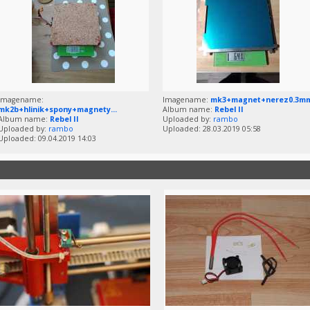
Imagename:
Imagename:
mk3+magnet+nerez0.3m
mk2b+hlinik+spony+magnety...
Album name:
Rebel II
Album name:
Rebel II
Uploaded by:
rambo
Uploaded by:
rambo
Uploaded: 28.03.2019 05:58
Uploaded: 09.04.2019 14:03