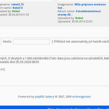
gename:
rebel2_13
Imagename:
082a-priprava montaze
um name:
Rebel II
hot...
oaded by:
Rebel
Album name:
Fotodokumentace
aded: 28.06.2014 01:33
stavby RE...
Uploaded by:
Rebel
Uploaded: 30.09.2014 23:05
Heslo:
|
Přihlásit mě automaticky při každé náv
aných, 0 skrytých a 1346 návštěvníků (Tato data jsou založena na uživatelích, kteř
ivatelů dne 05.03.2026 08:55
Bot]
Powered by
phpBB Gallery
© 2007, 2009
nickvergessen