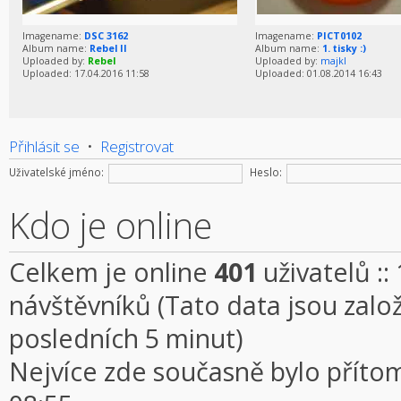
Imagename:
DSC 3162
Imagename:
PICT0102
Album name:
Rebel II
Album name:
1. tisky :)
Uploaded by:
Rebel
Uploaded by:
majkl
Uploaded: 17.04.2016 11:58
Uploaded: 01.08.2014 16:43
Přihlásit se
•
Registrovat
Uživatelské jméno:
Heslo:
Kdo je online
Celkem je online
401
uživatelů ::
návštěvníků (Tato data jsou založe
posledních 5 minut)
Nejvíce zde současně bylo přít