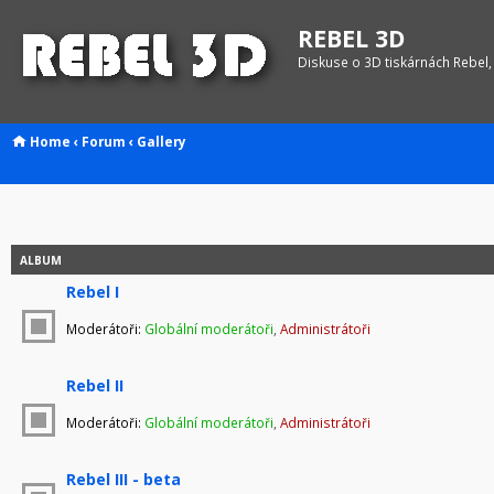
REBEL 3D
Diskuse o 3D tiskárnách Rebel,
Home
‹
Forum
‹
Gallery
ALBUM
Rebel I
Moderátoři:
Globální moderátoři
,
Administrátoři
Rebel II
Moderátoři:
Globální moderátoři
,
Administrátoři
Rebel III - beta