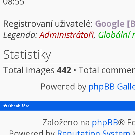
08:55
Registrovaní uživatelé:
Google [B
Legenda:
Administrátoři
,
Globální 
Statistiky
Total images
442
• Total comme
Powered by
phpBB Gall
Obsah fóra
Založeno na
phpBB
® F
Powered by
Reputation System
©