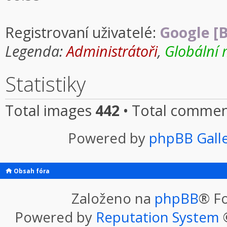
Registrovaní uživatelé:
Google [B
Legenda:
Administrátoři
,
Globální 
Statistiky
Total images
442
• Total comme
Powered by
phpBB Gall
Obsah fóra
Založeno na
phpBB
® F
Powered by
Reputation System
©