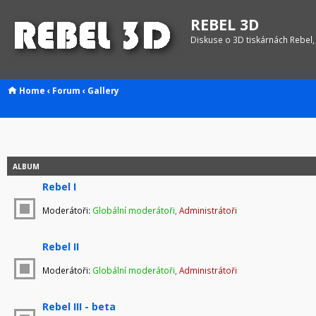
REBEL 3D
Diskuse o 3D tiskárnách Rebel,
Home
‹
Forum
‹
Gallery
ALBUM
Rebel I
Moderátoři:
Globální moderátoři
,
Administrátoři
Rebel II
Moderátoři:
Globální moderátoři
,
Administrátoři
Rebel III - beta