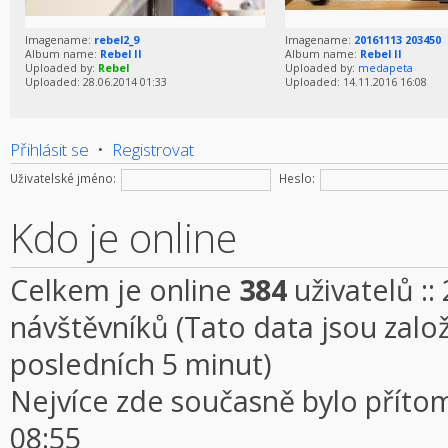
Imagename:
rebel2_9
Imagename:
20161113 203450
Album name:
Rebel II
Album name:
Rebel II
Uploaded by:
Rebel
Uploaded by:
medapeta
Uploaded: 28.06.2014 01:33
Uploaded: 14.11.2016 16:08
Přihlásit se
•
Registrovat
Uživatelské jméno:
Heslo:
Kdo je online
Celkem je online
384
uživatelů ::
návštěvníků (Tato data jsou založe
posledních 5 minut)
Nejvíce zde současně bylo přít
08:55