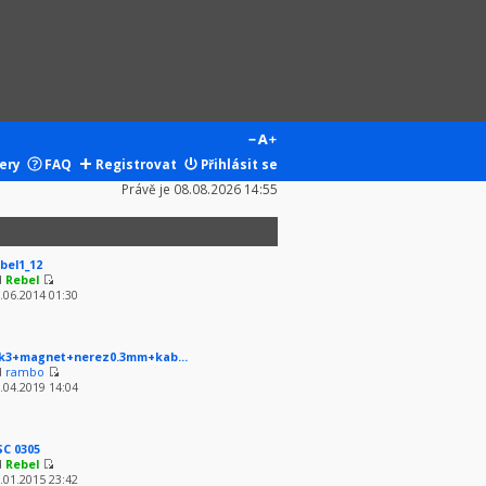
ery
FAQ
Registrovat
Přihlásit se
Právě je 08.08.2026 14:55
bel1_12
d
Rebel
.06.2014 01:30
k3+magnet+nerez0.3mm+kab...
d
rambo
.04.2019 14:04
SC 0305
d
Rebel
.01.2015 23:42