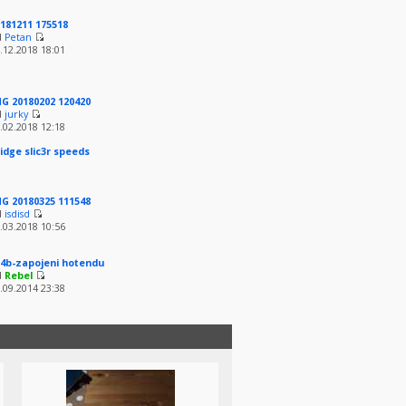
181211 175518
d
Petan
.12.2018 18:01
G 20180202 120420
d
jurky
.02.2018 12:18
idge slic3r speeds
G 20180325 111548
d
isdisd
.03.2018 10:56
4b-zapojeni hotendu
d
Rebel
.09.2014 23:38