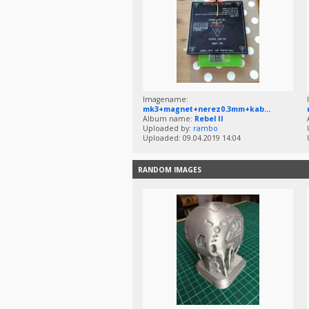
Imagename:
mk3+magnet+nerez0.3mm+kab...
Album name:
Rebel II
Uploaded by:
rambo
Uploaded: 09.04.2019 14:04
RANDOM IMAGES