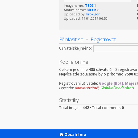
Imagename:
T800 1
Album name:
3D tisk
Uploaded by:
kroxigor
Uploaded: 17.01.2017 06:50
Přihlásit se
•
Registrovat
Uživatelské jméno:
Kdo je online
Celkem je online
485
uživatelů :: 2 registrova
Nejvíce zde současně bylo přítomno
7590
už
Registrovaní uživatelé:
Google [Bot]
,
Majest
Legenda:
Administrátoři
,
Globální moderátoři
Statistiky
Total images
442
• Total comments
0
Obsah fóra