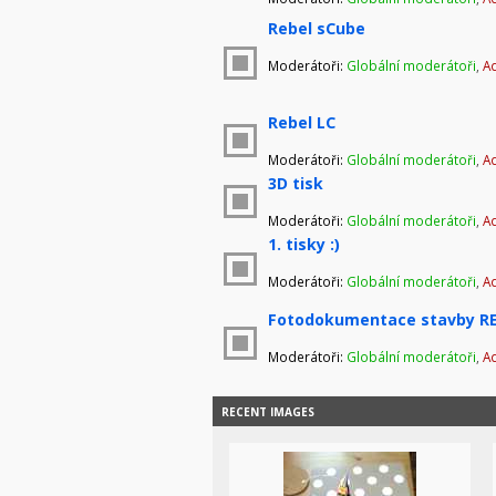
Rebel sCube
Moderátoři:
Globální moderátoři
,
Ad
Rebel LC
Moderátoři:
Globální moderátoři
,
Ad
3D tisk
Moderátoři:
Globální moderátoři
,
Ad
1. tisky :)
Moderátoři:
Globální moderátoři
,
Ad
Fotodokumentace stavby RE
Moderátoři:
Globální moderátoři
,
Ad
RECENT IMAGES