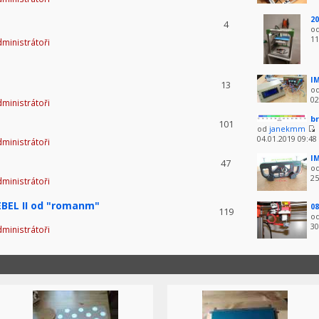
20
4
o
11
ministrátoři
IM
13
o
02
ministrátoři
br
101
od
janekmm
04.01.2019 09:48
ministrátoři
IM
47
o
25
ministrátoři
BEL II od "romanm"
08
119
o
30
ministrátoři