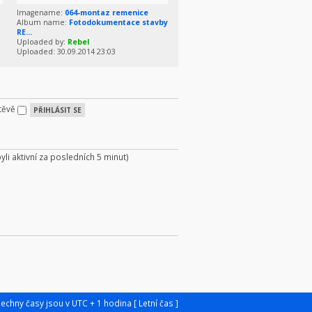
Imagename:
064-montaz remenice
Album name:
Fotodokumentace stavby
RE...
Uploaded by:
Rebel
Uploaded: 30.09.2014 23:03
štěvě
byli aktivní za posledních 5 minut)
šechny časy jsou v UTC + 1 hodina [ Letní čas ]