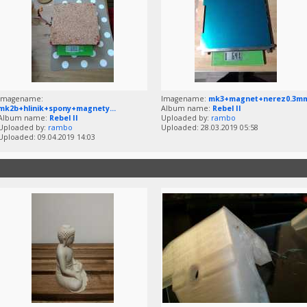
Imagename:
Imagename:
mk3+magnet+nerez0.3m
mk2b+hlinik+spony+magnety...
Album name:
Rebel II
Album name:
Rebel II
Uploaded by:
rambo
Uploaded by:
rambo
Uploaded: 28.03.2019 05:58
Uploaded: 09.04.2019 14:03