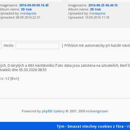
Imagename:
2016-09-09 00.16.43
Imagename:
2016-08-25 06.44.15
Album name:
3D tisk
Album name:
3D tisk
Uploaded by:
medapeta
Uploaded by:
medapeta
Uploaded: 08.09.2016 22:31
Uploaded: 13.09.2016 11:10
Heslo:
|
Přihlásit mě automaticky při každé náv
ných, 0 skrytých a 483 návštěvníků (Tato data jsou založena na uživatelích, kteří 
ivatelů dne 05.03.2026 08:55
ic-12 [Bot]
Powered by
phpBB Gallery
© 2007, 2009
nickvergessen
Tým
•
Smazat všechny cookies z fóra
• V