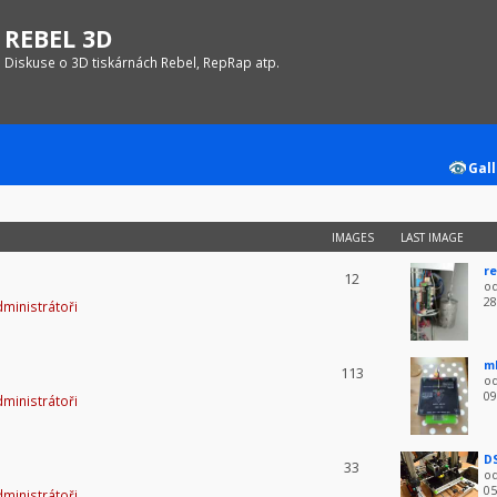
REBEL 3D
Diskuse o 3D tiskárnách Rebel, RepRap atp.
Gall
IMAGES
LAST IMAGE
re
12
o
28
ministrátoři
m
113
o
09
ministrátoři
D
33
o
05
ministrátoři