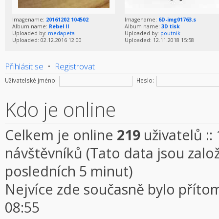
Imagename:
20161202 104502
Imagename:
6D-img01763.s
Album name:
Rebel II
Album name:
3D tisk
Uploaded by:
medapeta
Uploaded by:
poutnik
Uploaded: 02.12.2016 12:00
Uploaded: 12.11.2018 15:58
Přihlásit se
•
Registrovat
Uživatelské jméno:
Heslo:
Kdo je online
Celkem je online
219
uživatelů ::
návštěvníků (Tato data jsou založe
posledních 5 minut)
Nejvíce zde současně bylo přít
08:55