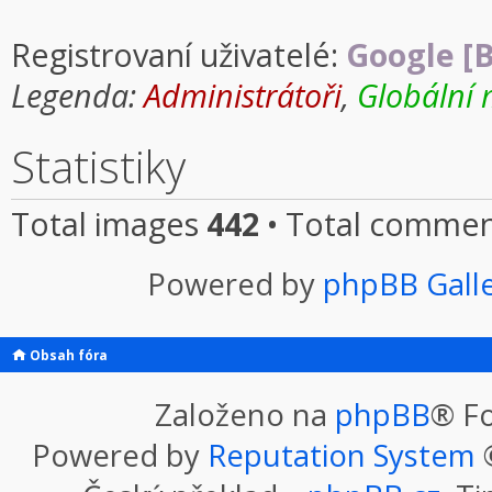
Registrovaní uživatelé:
Google [B
Legenda:
Administrátoři
,
Globální 
Statistiky
Total images
442
• Total comme
Powered by
phpBB Gall
Obsah fóra
Založeno na
phpBB
® F
Powered by
Reputation System
©