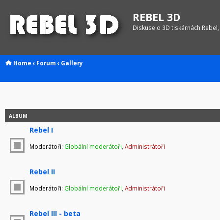
REBEL 3D
Diskuse o 3D tiskárnách Rebel,
Home
‹
Forum
‹
Gallery
ALBUM
Rebel I
Moderátoři:
Globální moderátoři
,
Administrátoři
Rebel II
Moderátoři:
Globální moderátoři
,
Administrátoři
Rebel III - beta