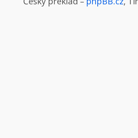
Český překlad –
phpBB.cz
, T