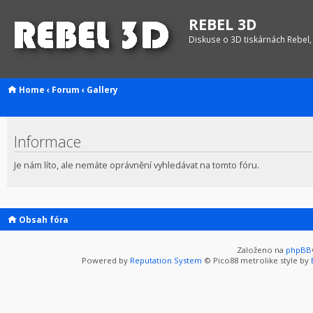
REBEL 3D
Diskuse o 3D tiskárnách Rebel,
Home
‹
Forum
‹
Gallery
Informace
Je nám líto, ale nemáte oprávnění vyhledávat na tomto fóru.
Obsah fóra
Založeno na
phpBB
Powered by
Reputation System
© Pico88 metrolike style by