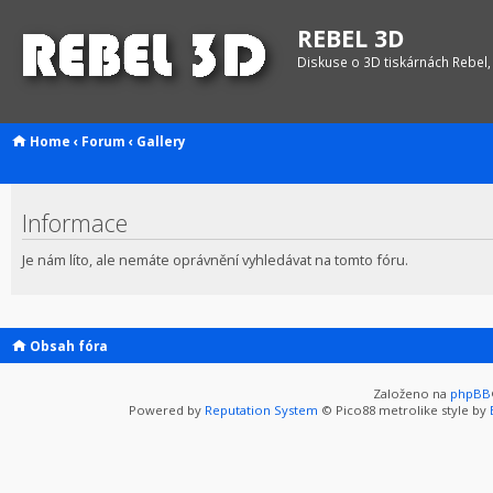
REBEL 3D
Diskuse o 3D tiskárnách Rebel,
Home
‹
Forum
‹
Gallery
Informace
Je nám líto, ale nemáte oprávnění vyhledávat na tomto fóru.
Obsah fóra
Založeno na
phpBB
Powered by
Reputation System
© Pico88 metrolike style by