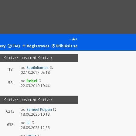
ery
FAQ
Registrovat
Přihlásit se
PŘÍSPĚVKY
POSLEDNÍ PŘÍSPĚVEK
od
Supiluliumas
18
02.10.2017 08:18
od
Rebel
58
22.03.2019 19:44
PŘÍSPĚVKY
POSLEDNÍ PŘÍSPĚVEK
od
Samuel Pulpan
6213
18.06.2026 10:13
od
lsl
638
26.09.2025 12:33