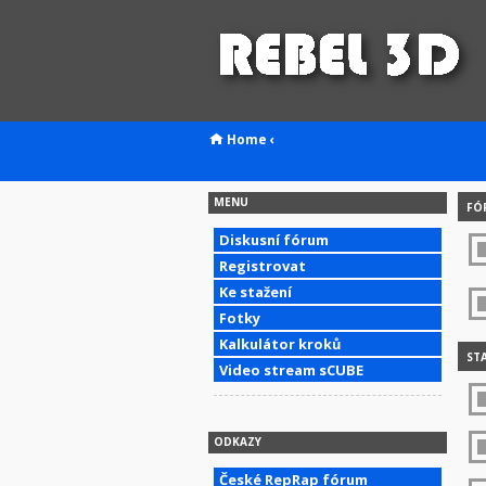
Home
‹
MENU
FÓ
Diskusní fórum
Registrovat
Ke stažení
Fotky
Kalkulátor kroků
STA
Video stream sCUBE
ODKAZY
České RepRap fórum