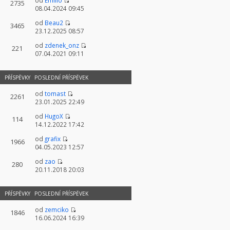
od
Emilio
2735
08.04.2024 09:45
od
Beau2
3465
23.12.2025 08:57
od
zdenek_onz
221
07.04.2021 09:11
PŘÍSPĚVKY
POSLEDNÍ PŘÍSPĚVEK
od
tomast
2261
23.01.2025 22:49
od
HugoX
114
14.12.2022 17:42
od
grafix
1966
04.05.2023 12:57
od
zao
280
20.11.2018 20:03
PŘÍSPĚVKY
POSLEDNÍ PŘÍSPĚVEK
od
zemciko
1846
16.06.2024 16:39