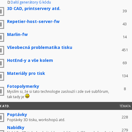
Další generátory G kódu
3D CAD, printservery atd.
39
Repetier-host-server-fw
43
Marlin-fw
14
Všeobecná problematika tisku
451
HotEnd-y a vše kolem
69
Materiály pro tisk
134
Fotopolymerky
8
Myslím si, že si tato technologie zaslouží i zde své subfórum,
tak tady je
K ATD.
TÉMATA
Poptávky
228
Poptávky 3D tisku, workshopů atd.
Nabídky
279