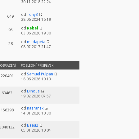
30.11.2018 22:24
od
Tony3
649
28.06.2024 16:19
od
Rebel
95
03.06.2020 19:30
od
medapeta
28
08.07.2017 21:47
OBRAZENÍ
POSLEDNÍ PŘÍSPĚVEK
od
Samuel Pulpan
220491
18.06.2026 10:13
od
Dinous
63463
19.02.2026 07:57
od
nasranek
156398
14.01.2026 10:30
od
Beau2
3040132
05.01.2026 10:04