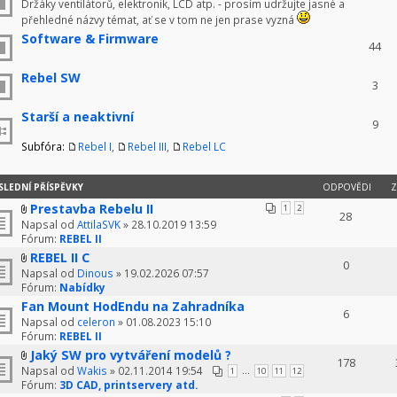
Držáky ventilátorů, elektronik, LCD atp. - prosím udržujte jasné a
přehledné názvy témat, ať se v tom ne jen prase vyzná
Software & Firmware
44
Rebel SW
3
Starší a neaktivní
9
Subfóra:
Rebel I
,
Rebel III
,
Rebel LC
SLEDNÍ PŘÍSPĚVKY
ODPOVĚDI
Z
Prestavba Rebelu II
1
2
28
Napsal od
AttilaSVK
» 28.10.2019 13:59
Fórum:
REBEL II
REBEL II C
0
Napsal od
Dinous
» 19.02.2026 07:57
Fórum:
Nabídky
Fan Mount HodEndu na Zahradníka
6
Napsal od
celeron
» 01.08.2023 15:10
Fórum:
REBEL II
Jaký SW pro vytváření modelů ?
178
Napsal od
Wakis
» 02.11.2014 19:54
...
1
10
11
12
Fórum:
3D CAD, printservery atd.