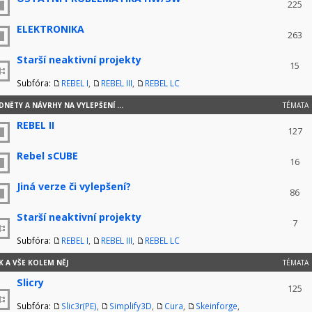
225
ELEKTRONIKA
263
Starší neaktivní projekty
15
Subfóra:
REBEL I
,
REBEL III
,
REBEL LC
NĚTY A NÁVRHY NA VYLEPŠENÍ ...
TÉMATA
REBEL II
127
Rebel sCUBE
16
Jiná verze či vylepšení?
86
Starší neaktivní projekty
7
Subfóra:
REBEL I
,
REBEL III
,
REBEL LC
K A VŠE KOLEM NĚJ
TÉMATA
Slicry
125
Subfóra:
Slic3r(PE)
,
Simplify3D
,
Cura
,
Skeinforge
,