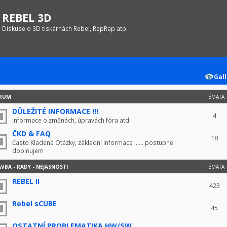
REBEL 3D
Diskuse o 3D tiskárnách Rebel, RepRap atp.
Gall
RUM
TÉMATA
DŮLEŽITÉ INFORMACE !!!
4
Informace o změnách, úpravách fóra atd.
ČKD & FAQ
18
Často Kladené Otázky, základní informace ...... postupně
doplňujem
VBA - RADY - NEJASNOSTI
TÉMATA
REBEL II
423
Rebel sCUBE
45
OSTATNÍ PROBLEMATIKA HW/SW