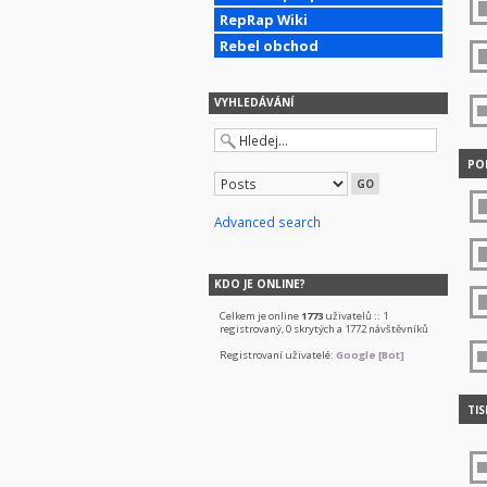
RepRap Wiki
Rebel obchod
VYHLEDÁVÁNÍ
POD
Advanced search
KDO JE ONLINE?
Celkem je online
1773
uživatelů :: 1
registrovaný, 0 skrytých a 1772 návštěvníků
Registrovaní uživatelé:
Google [Bot]
TIS