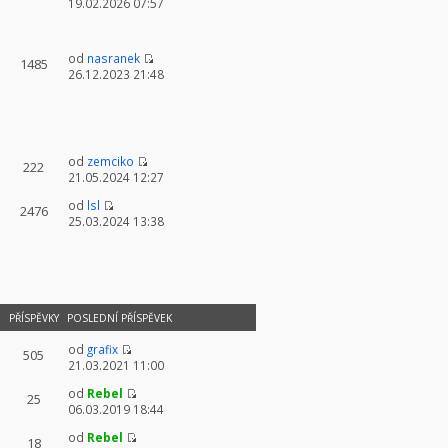
19.02.2026 07:57
od
nasranek
1485
26.12.2023 21:48
od
zemciko
222
21.05.2024 12:27
od
lsl
2476
25.03.2024 13:38
PŘÍSPĚVKY
POSLEDNÍ PŘÍSPĚVEK
od
grafix
505
21.03.2021 11:00
od
Rebel
25
06.03.2019 18:44
od
Rebel
18