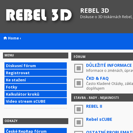
REBEL 3D
Diskuse o 3D tiskárnách Rebel,
Home
‹
MENU
FÓRUM
DŮLEŽITÉ INFORMACE !
Diskusní fórum
Informace o změnách, úprav
Registrovat
ČKD & FAQ
Ke stažení
Často Kladené Otázky, zákla
Fotky
doplňujem
Kalkulátor kroků
STAVBA - RADY - NEJASNOSTI
Video stream sCUBE
REBEL II
Rebel sCUBE
ODKAZY
České RepRap fórum
OSTATNÍ PROBLEMAT