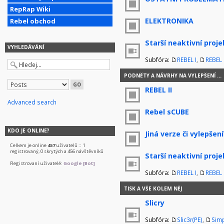
RepRap Wiki
ELEKTRONIKA
Rebel obchod
Starší neaktivní proje
VYHLEDÁVÁNÍ
Subfóra:
REBEL I
,
REBEL I
PODNĚTY A NÁVRHY NA VYLEPŠENÍ ...
REBEL II
Advanced search
Rebel sCUBE
KDO JE ONLINE?
Jiná verze či vylepšení
Celkem je online
457
uživatelů :: 1
registrovaný, 0 skrytých a 456 návštěvníků
Starší neaktivní proje
Registrovaní uživatelé:
Google [Bot]
Subfóra:
REBEL I
,
REBEL I
TISK A VŠE KOLEM NĚJ
Slicry
Subfóra:
Slic3r(PE)
,
Simp