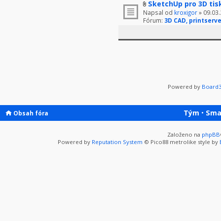
SketchUp pro 3D tis
Napsal od
kroxigor
» 09.03.
Fórum:
3D CAD, printserve
Powered by
Board3
Tým
•
Sma
Obsah fóra
Založeno na
phpBB
Powered by
Reputation System
© Pico88 metrolike style by