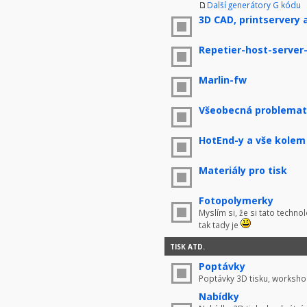
Další generátory G kódu
3D CAD, printservery 
Repetier-host-server
Marlin-fw
Všeobecná problemati
HotEnd-y a vše kolem
Materiály pro tisk
Fotopolymerky
Myslím si, že si tato techno
tak tady je
TISK ATD.
Poptávky
Poptávky 3D tisku, worksho
Nabídky