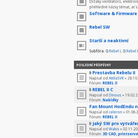
Držáky ventilátorů, elektron
přehledné názvy témat, ať 
Software & Firmware
Rebel SW
Starší a neaktivní
Subfóra:
Rebel I
,
Rebel I
POSLEDNÍ PŘÍSPĚVKY
Prestavba Rebelu II
Napsal od
AttilaSVK
» 28.10
Fórum:
REBEL II
REBEL II C
Napsal od
Dinous
» 19.02.2
Fórum:
Nabídky
Fan Mount HodEndu n
Napsal od
celeron
» 01.08.
Fórum:
REBEL II
Jaký SW pro vytváře
Napsal od
Wakis
» 02.11.20
Fórum:
3D CAD, printserve