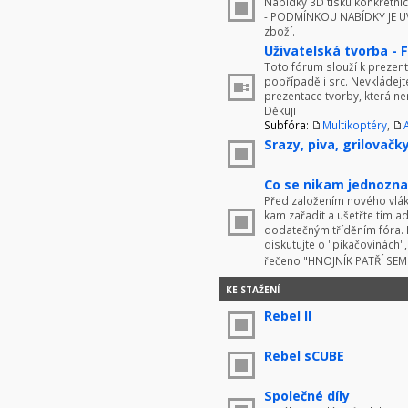
Nabídky 3D tisku konkrétníc
- PODMÍNKOU NABÍDKY JE UV
zboží.
Uživatelská tvorba - 
Toto fórum slouží k prezenta
popřípadě i src. Nevkládej
prezentace tvorby, která ne
Děkuji
Subfóra:
Multikoptéry
,
Srazy, piva, grilovačky 
Co se nikam jednoznač
Před založením nového vlákn
kam zařadit a ušetřte tím 
dodatečným tříděním fóra. 
diskutujte o "pikačovinách
řečeno "HNOJNÍK PATŘÍ SE
KE STAŽENÍ
Rebel II
Rebel sCUBE
Společné díly