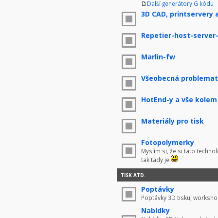
Další generátory G kódu
3D CAD, printservery 
Repetier-host-server
Marlin-fw
Všeobecná problemati
HotEnd-y a vše kolem
Materiály pro tisk
Fotopolymerky
Myslím si, že si tato techno
tak tady je
TISK ATD.
Poptávky
Poptávky 3D tisku, worksho
Nabídky