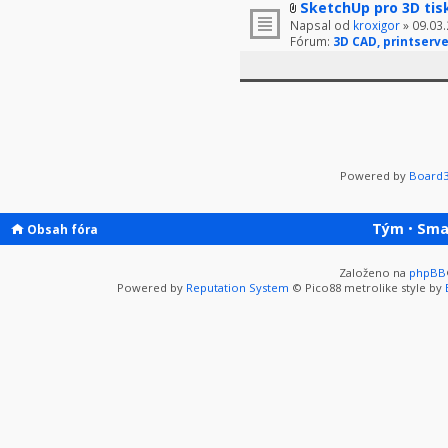
SketchUp pro 3D tis
Napsal od
kroxigor
» 09.03.
Fórum:
3D CAD, printserve
Powered by
Board3
Tým
•
Sma
Obsah fóra
Založeno na
phpBB
Powered by
Reputation System
© Pico88 metrolike style by