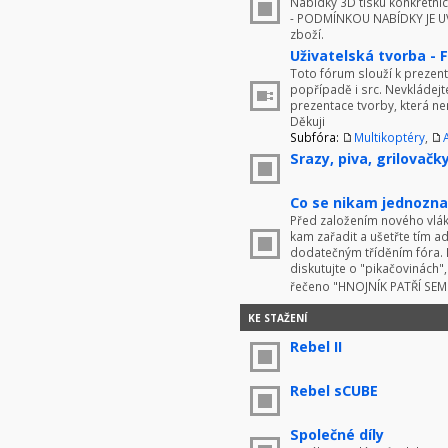
Nabídky 3D tisku konkrétníc
- PODMÍNKOU NABÍDKY JE UV
zboží.
Uživatelská tvorba - 
Toto fórum slouží k prezenta
popřípadě i src. Nevkládej
prezentace tvorby, která ne
Děkuji
Subfóra:
Multikoptéry
,
Srazy, piva, grilovačky 
Co se nikam jednoznač
Před založením nového vlákn
kam zařadit a ušetřte tím 
dodatečným tříděním fóra. 
diskutujte o "pikačovinách
řečeno "HNOJNÍK PATŘÍ SE
KE STAŽENÍ
Rebel II
Rebel sCUBE
Společné díly