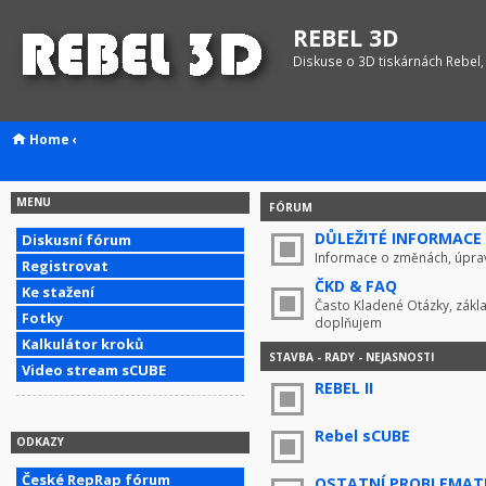
REBEL 3D
Diskuse o 3D tiskárnách Rebel,
Home
‹
MENU
FÓRUM
DŮLEŽITÉ INFORMACE !
Diskusní fórum
Informace o změnách, úprav
Registrovat
ČKD & FAQ
Ke stažení
Často Kladené Otázky, zákla
Fotky
doplňujem
Kalkulátor kroků
STAVBA - RADY - NEJASNOSTI
Video stream sCUBE
REBEL II
Rebel sCUBE
ODKAZY
České RepRap fórum
OSTATNÍ PROBLEMAT