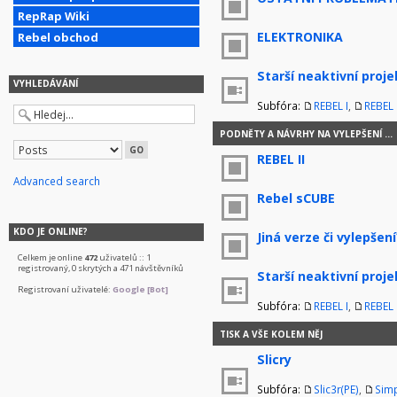
RepRap Wiki
ELEKTRONIKA
Rebel obchod
Starší neaktivní proje
VYHLEDÁVÁNÍ
Subfóra:
REBEL I
,
REBEL I
PODNĚTY A NÁVRHY NA VYLEPŠENÍ ...
REBEL II
Advanced search
Rebel sCUBE
KDO JE ONLINE?
Jiná verze či vylepšení
Celkem je online
472
uživatelů :: 1
registrovaný, 0 skrytých a 471 návštěvníků
Starší neaktivní proje
Registrovaní uživatelé:
Google [Bot]
Subfóra:
REBEL I
,
REBEL I
TISK A VŠE KOLEM NĚJ
Slicry
Subfóra:
Slic3r(PE)
,
Simp