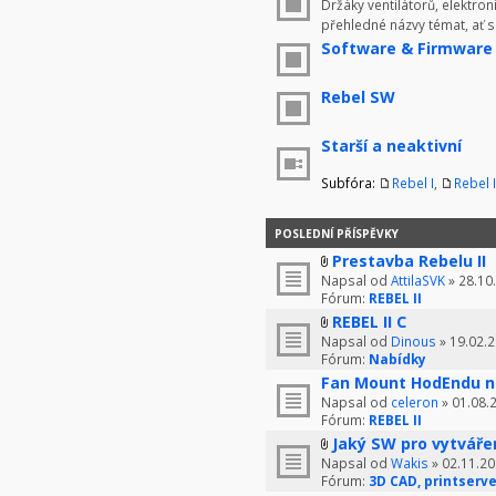
Držáky ventilátorů, elektron
přehledné názvy témat, ať 
Software & Firmware
Rebel SW
Starší a neaktivní
Subfóra:
Rebel I
,
Rebel I
POSLEDNÍ PŘÍSPĚVKY
Prestavba Rebelu II
Napsal od
AttilaSVK
» 28.10
Fórum:
REBEL II
REBEL II C
Napsal od
Dinous
» 19.02.2
Fórum:
Nabídky
Fan Mount HodEndu n
Napsal od
celeron
» 01.08.
Fórum:
REBEL II
Jaký SW pro vytváře
Napsal od
Wakis
» 02.11.20
Fórum:
3D CAD, printserve