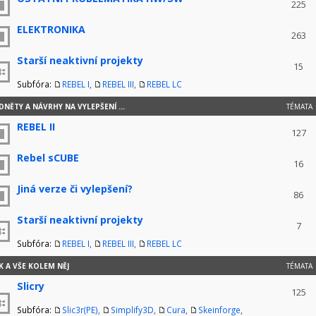
225
ELEKTRONIKA
263
Starší neaktivní projekty
15
Subfóra:
REBEL I
,
REBEL III
,
REBEL LC
NĚTY A NÁVRHY NA VYLEPŠENÍ ...
TÉMATA
REBEL II
127
Rebel sCUBE
16
Jiná verze či vylepšení?
86
Starší neaktivní projekty
7
Subfóra:
REBEL I
,
REBEL III
,
REBEL LC
K A VŠE KOLEM NĚJ
TÉMATA
Slicry
125
Subfóra:
Slic3r(PE)
,
Simplify3D
,
Cura
,
Skeinforge
,