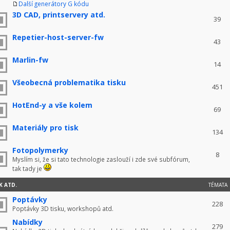
Další generátory G kódu
3D CAD, printservery atd.
39
Repetier-host-server-fw
43
Marlin-fw
14
Všeobecná problematika tisku
451
HotEnd-y a vše kolem
69
Materiály pro tisk
134
Fotopolymerky
8
Myslím si, že si tato technologie zaslouží i zde své subfórum,
tak tady je
K ATD.
TÉMATA
Poptávky
228
Poptávky 3D tisku, workshopů atd.
Nabídky
279