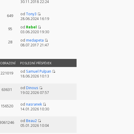
30.11.2018 22:24
od
Tony3
649
28.06.2024 16:19
od
Rebel
95
03.06.2020 19:30
od
medapeta
28
08.07.2017 21:47
OBRAZENÍ
POSLEDNÍ PŘÍSPĚVEK
od
Samuel Pulpan
221019
18.06.2026 10:13
od
Dinous
63631
19.02.2026 07:57
od
nasranek
156520
14.01.2026 10:30
od
Beau2
3061246
05.01.2026 10:04