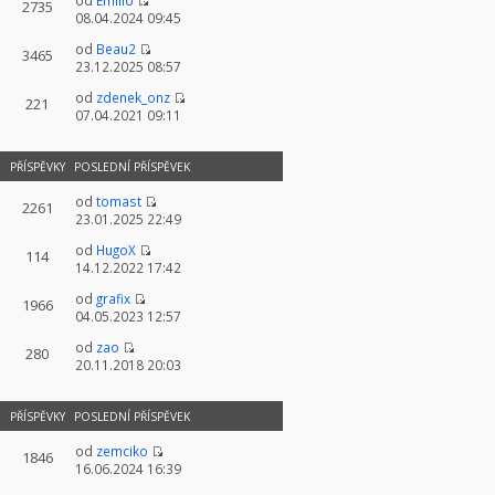
od
Emilio
2735
08.04.2024 09:45
od
Beau2
3465
23.12.2025 08:57
od
zdenek_onz
221
07.04.2021 09:11
PŘÍSPĚVKY
POSLEDNÍ PŘÍSPĚVEK
od
tomast
2261
23.01.2025 22:49
od
HugoX
114
14.12.2022 17:42
od
grafix
1966
04.05.2023 12:57
od
zao
280
20.11.2018 20:03
PŘÍSPĚVKY
POSLEDNÍ PŘÍSPĚVEK
od
zemciko
1846
16.06.2024 16:39