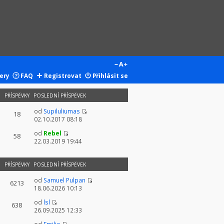
ery
FAQ
Registrovat
Přihlásit se
PŘÍSPĚVKY
POSLEDNÍ PŘÍSPĚVEK
od
Supiluliumas
18
02.10.2017 08:18
od
Rebel
58
22.03.2019 19:44
PŘÍSPĚVKY
POSLEDNÍ PŘÍSPĚVEK
od
Samuel Pulpan
6213
18.06.2026 10:13
od
lsl
638
26.09.2025 12:33