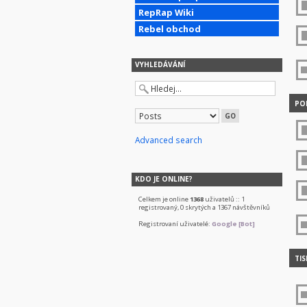
RepRap Wiki
Rebel obchod
VYHLEDÁVÁNÍ
POD
Advanced search
KDO JE ONLINE?
Celkem je online
1368
uživatelů :: 1
registrovaný, 0 skrytých a 1367 návštěvníků
Registrovaní uživatelé:
Google [Bot]
TIS