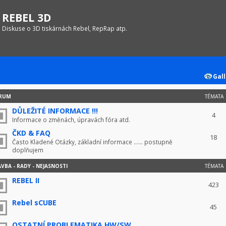
REBEL 3D
Diskuse o 3D tiskárnách Rebel, RepRap atp.
Gall
RUM
TÉMATA
DŮLEŽITÉ INFORMACE !!!
4
Informace o změnách, úpravách fóra atd.
ČKD & FAQ
18
Často Kladené Otázky, základní informace ...... postupně
doplňujem
VBA - RADY - NEJASNOSTI
TÉMATA
REBEL II
423
Rebel sCUBE
45
OSTATNÍ PROBLEMATIKA HW/SW