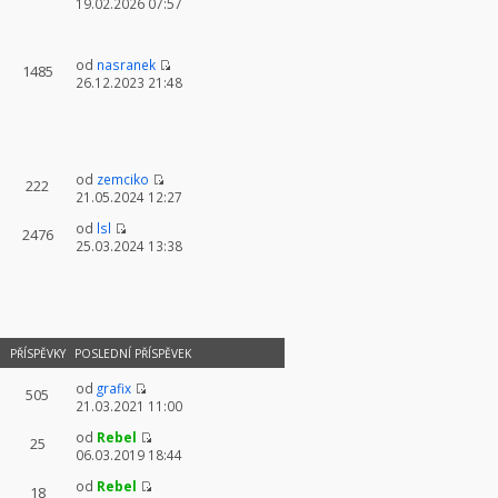
19.02.2026 07:57
od
nasranek
1485
26.12.2023 21:48
od
zemciko
222
21.05.2024 12:27
od
lsl
2476
25.03.2024 13:38
PŘÍSPĚVKY
POSLEDNÍ PŘÍSPĚVEK
od
grafix
505
21.03.2021 11:00
od
Rebel
25
06.03.2019 18:44
od
Rebel
18