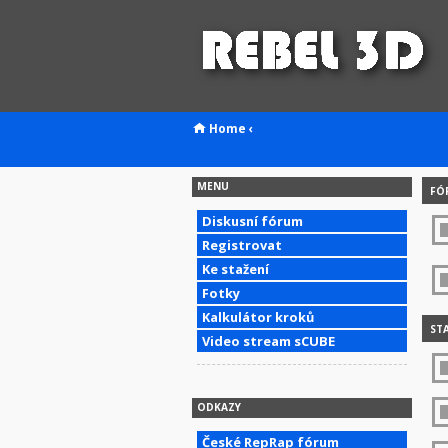
Home
‹
MENU
FÓ
Diskusní fórum
Registrovat
Ke stažení
Fotky
Kalkulátor kroků
STA
Video stream sCUBE
ODKAZY
České RepRap fórum