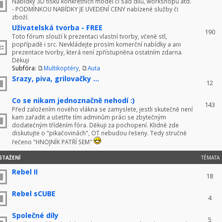
Nabídky 3D tisku konkrétních model či sad dílů, workshopů atd.
- PODMÍNKOU NABÍDKY JE UVEDENÍ CENY nabízené služby či
zboží.
Uživatelská tvorba - FREE
190
Toto fórum slouží k prezentaci vlastní tvorby, včeně stl,
popřípadě i src. Nevkládejte prosím komerční nabídky a ani
prezentace tvorby, která není zpřístupněna ostatním zdarna.
Děkuji
Subfóra:
Multikoptéry
,
Auta
Srazy, piva, grilovačky ...
12
Co se nikam jednoznačně nehodí :)
143
Před založením nového vlákna se zamyslete, jestli skutečně není
kam zařadit a ušetřte tím adminům práci se zbytečným
dodatečným tříděním fóra. Děkuji za pochopení. Klidně zde
diskutujte o "pikačovinách", OT nebudou řešeny. Tedy stručně
řečeno "HNOJNÍK PATŘÍ SEM"
STAŽENÍ
TÉMATA
Rebel II
18
Rebel sCUBE
4
Společné díly
5