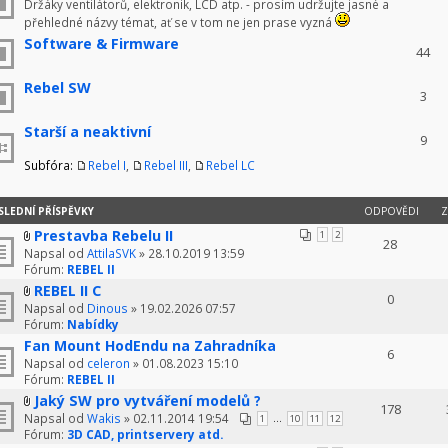
Držáky ventilátorů, elektronik, LCD atp. - prosím udržujte jasné a
přehledné názvy témat, ať se v tom ne jen prase vyzná
Software & Firmware
44
Rebel SW
3
Starší a neaktivní
9
Subfóra:
Rebel I
,
Rebel III
,
Rebel LC
SLEDNÍ PŘÍSPĚVKY
ODPOVĚDI
Z
Prestavba Rebelu II
1
2
28
Napsal od
AttilaSVK
» 28.10.2019 13:59
Fórum:
REBEL II
REBEL II C
0
Napsal od
Dinous
» 19.02.2026 07:57
Fórum:
Nabídky
Fan Mount HodEndu na Zahradníka
6
Napsal od
celeron
» 01.08.2023 15:10
Fórum:
REBEL II
Jaký SW pro vytváření modelů ?
178
Napsal od
Wakis
» 02.11.2014 19:54
...
1
10
11
12
Fórum:
3D CAD, printservery atd.