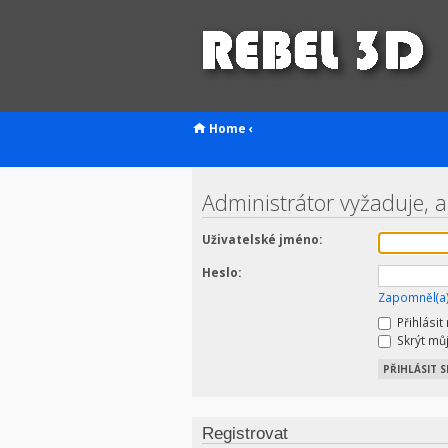
Home
‹
Administrátor vyžaduje, a
Uživatelské jméno:
Heslo:
Zapomněl(a)
Přihlásit
Skrýt můj
Registrovat