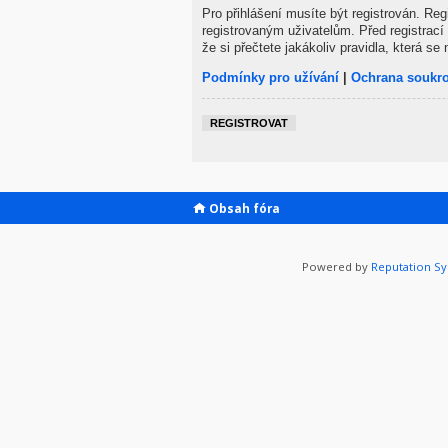
Pro přihlášení musíte být registrován. Re
registrovaným uživatelům. Před registrací 
že si přečtete jakákoliv pravidla, která se 
Podmínky pro užívání
|
Ochrana soukr
REGISTROVAT
Obsah fóra
Powered by
Reputation S