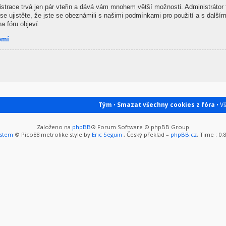
gistrace trvá jen pár vteřin a dává vám mnohem větší možnosti. Administrátor
se ujistěte, že jste se obeznámili s našimi podmínkami pro použití a s dalšími
na fóru objeví.
omí
Tým
•
Smazat všechny cookies z fóra
• V
Založeno na
phpBB
® Forum Software © phpBB Group
ystem
© Pico88 metrolike style by
Eric Seguin
, Český překlad –
phpBB.cz
, Time : 0.