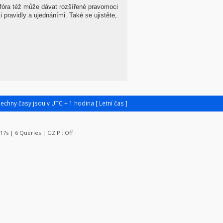
 fóra též může dávat rozšířené pravomoci
 pravidly a ujednáními. Také se ujistěte,
šechny časy jsou v UTC + 1 hodina [ Letní čas ]
817s | 6 Queries | GZIP : Off