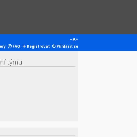
ery
FAQ
Registrovat
Přihlásit se
ení týmu.