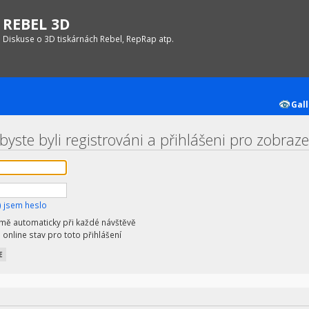
REBEL 3D
Diskuse o 3D tiskárnách Rebel, RepRap atp.
Gall
byste byli registrováni a přihlášeni pro zobraz
 jsem heslo
 mě automaticky při každé návštěvě
 online stav pro toto přihlášení