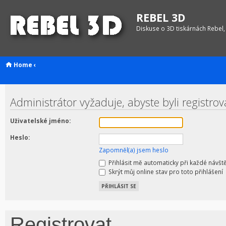
REBEL 3D
Diskuse o 3D tiskárnách Rebel,
Home
‹
Administrátor vyžaduje, abyste byli registro
Uživatelské jméno:
Heslo:
Zapomněl(a) jsem heslo
Přihlásit mě automaticky při každé návšt
Skrýt můj online stav pro toto přihlášení
Registrovat