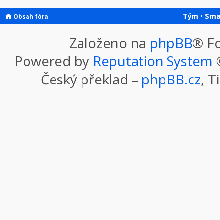
Tým
•
Sma
Obsah fóra
Založeno na
phpBB
® F
Powered by
Reputation System
©
Český překlad –
phpBB.cz
, T