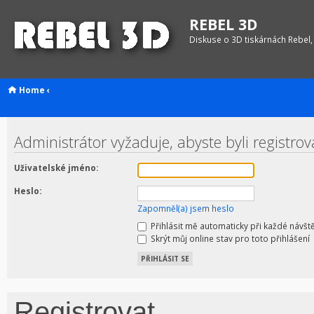
REBEL 3D
Diskuse o 3D tiskárnách Rebel,
Home
‹
Administrátor vyžaduje, abyste byli registrov
Uživatelské jméno:
Heslo:
Zapomněl(a) jsem heslo
Přihlásit mě automaticky při každé návšt
Skrýt můj online stav pro toto přihlášení
Registrovat