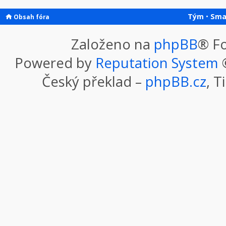
Tým
•
Sma
Obsah fóra
Založeno na
phpBB
® F
Powered by
Reputation System
©
Český překlad –
phpBB.cz
, T