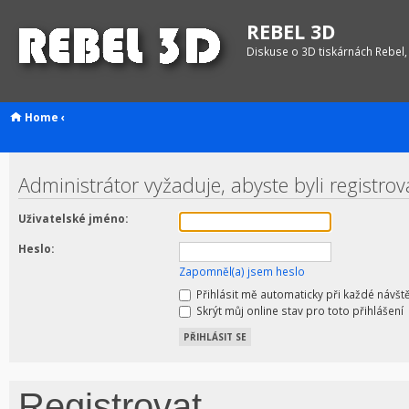
REBEL 3D
Diskuse o 3D tiskárnách Rebel,
Home
‹
Administrátor vyžaduje, abyste byli registrov
Uživatelské jméno:
Heslo:
Zapomněl(a) jsem heslo
Přihlásit mě automaticky při každé návšt
Skrýt můj online stav pro toto přihlášení
Registrovat