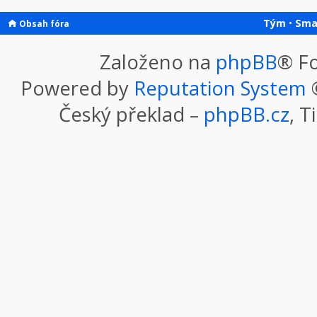
Tým
•
Sma
Obsah fóra
Založeno na
phpBB
® F
Powered by
Reputation System
©
Český překlad –
phpBB.cz
, T