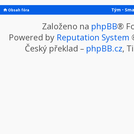
Tým
•
Sma
Obsah fóra
Založeno na
phpBB
® F
Powered by
Reputation System
©
Český překlad –
phpBB.cz
, T