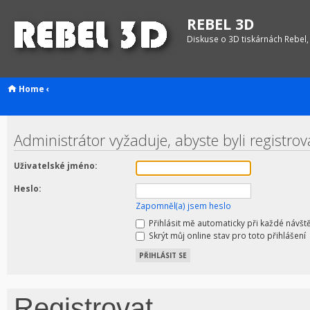
REBEL 3D
Diskuse o 3D tiskárnách Rebel,
Home
‹
Administrátor vyžaduje, abyste byli registrov
Uživatelské jméno:
Heslo:
Zapomněl(a) jsem heslo
Přihlásit mě automaticky při každé návšt
Skrýt můj online stav pro toto přihlášení
Registrovat