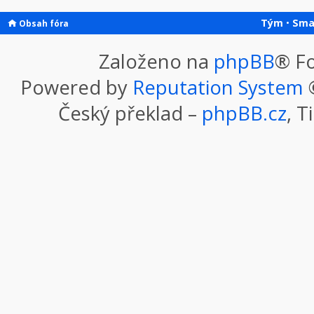
Tým
•
Sma
Obsah fóra
Založeno na
phpBB
® F
Powered by
Reputation System
©
Český překlad –
phpBB.cz
, T