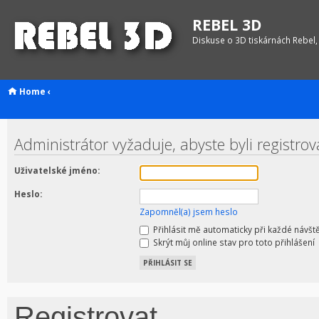
REBEL 3D
Diskuse o 3D tiskárnách Rebel,
Home
‹
Administrátor vyžaduje, abyste byli registrov
Uživatelské jméno:
Heslo:
Zapomněl(a) jsem heslo
Přihlásit mě automaticky při každé návšt
Skrýt můj online stav pro toto přihlášení
Registrovat