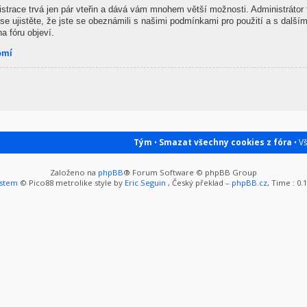
gistrace trvá jen pár vteřin a dává vám mnohem větší možnosti. Administrátor
se ujistěte, že jste se obeznámili s našimi podmínkami pro použití a s dalšími
na fóru objeví.
omí
Tým
•
Smazat všechny cookies z fóra
• V
Založeno na
phpBB
® Forum Software © phpBB Group
ystem
© Pico88 metrolike style by
Eric Seguin
, Český překlad –
phpBB.cz
, Time : 0.