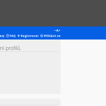
ery
FAQ
Registrovat
Přihlásit se
í profilů.