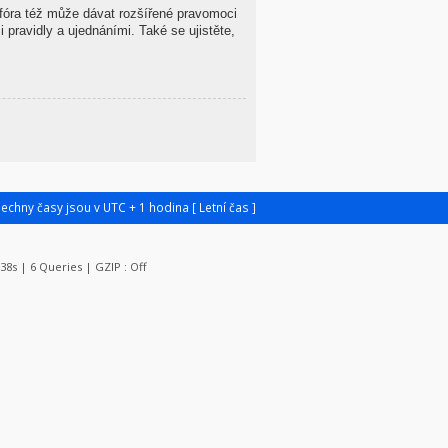
 fóra též může dávat rozšířené pravomoci
 pravidly a ujednáními. Také se ujistěte,
šechny časy jsou v UTC + 1 hodina [ Letní čas ]
138s | 6 Queries | GZIP : Off