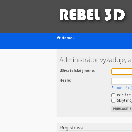
Home
‹
Administrátor vyžaduje, ab
Uživatelské jméno:
Heslo:
Zapomněl(a)
Přihlásit
Skrýt můj
Registrovat