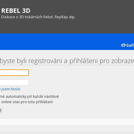
REBEL 3D
Diskuse o 3D tiskárnách Rebel, RepRap atp.
Gall
yste byli registrováni a přihlášeni pro zobrazen
 jsem heslo
 mě automaticky při každé návštěvě
 online stav pro toto přihlášení