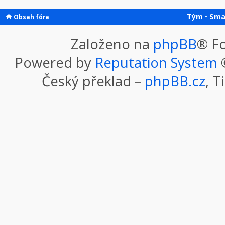
Tým
•
Sma
Obsah fóra
Založeno na
phpBB
® F
Powered by
Reputation System
©
Český překlad –
phpBB.cz
, T