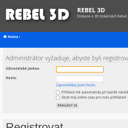
REBEL 3D
Diskuse o 3D tiskárnách Rebel,
Home
‹
Administrátor vyžaduje, abyste byli registrov
Uživatelské jméno:
Heslo:
Zapomněl(a) jsem heslo
Přihlásit mě automaticky při každé návšt
Skrýt můj online stav pro toto přihlášení
Registrovat