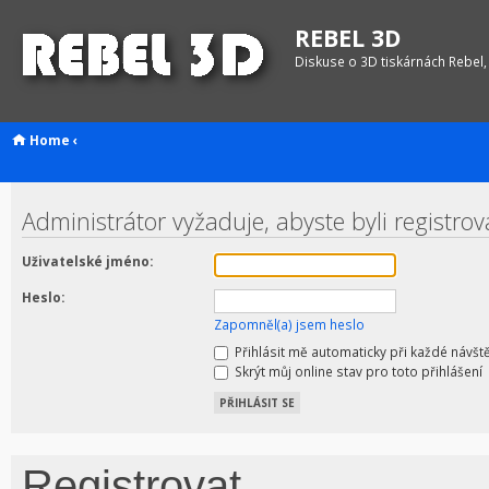
REBEL 3D
Diskuse o 3D tiskárnách Rebel,
Home
‹
Administrátor vyžaduje, abyste byli registrov
Uživatelské jméno:
Heslo:
Zapomněl(a) jsem heslo
Přihlásit mě automaticky při každé návšt
Skrýt můj online stav pro toto přihlášení
Registrovat