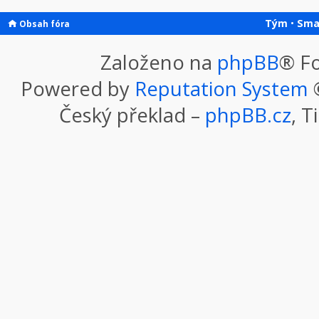
Tým
•
Sma
Obsah fóra
Založeno na
phpBB
® F
Powered by
Reputation System
©
Český překlad –
phpBB.cz
, T