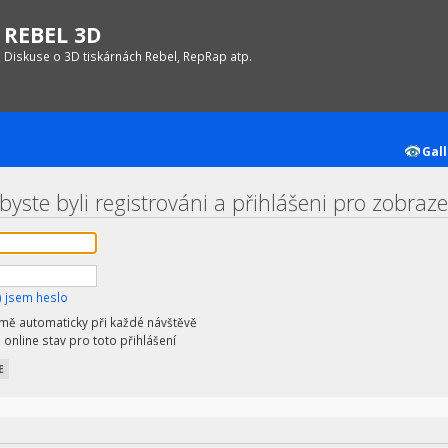
REBEL 3D
Diskuse o 3D tiskárnách Rebel, RepRap atp.
Gall
yste byli registrováni a přihlášeni pro zobrazen
 jsem heslo
 mě automaticky při každé návštěvě
 online stav pro toto přihlášení