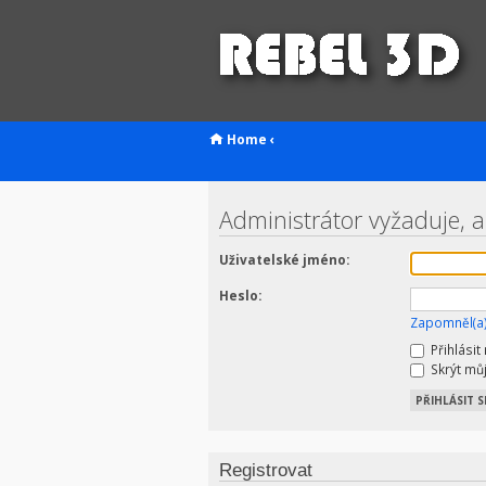
Home
‹
Administrátor vyžaduje, ab
Uživatelské jméno:
Heslo:
Zapomněl(a)
Přihlásit
Skrýt můj
Registrovat