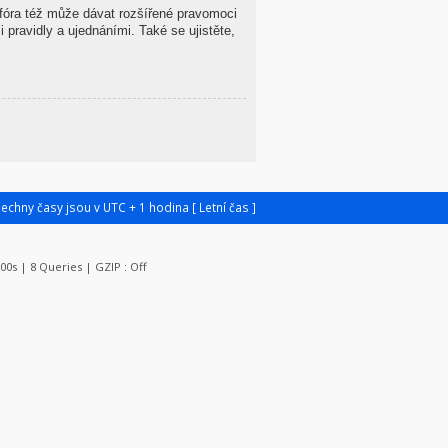
 fóra též může dávat rozšířené pravomoci
 pravidly a ujednáními. Také se ujistěte,
šechny časy jsou v UTC + 1 hodina [ Letní čas ]
100s | 8 Queries | GZIP : Off