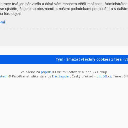
gistrace trvá jen pár vteřin a dává vám mnohem větší možnosti. Administrátor
se ujistěte, že jste se obeznámili s našimi podmínkami pro použití a s dalšími
na fóru objeví.
omí
Tým
•
Smazat všechny cookies z fóra
• V
Založeno na
phpBB
® Forum Software © phpBB Group
ystem
© Pico88 metrolike style by
Eric Seguin
, Český překlad –
phpBB.cz
, Time : 0.