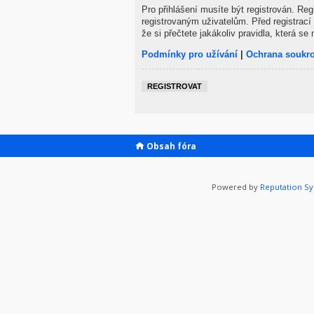
Pro přihlášení musíte být registrován. Re
registrovaným uživatelům. Před registrací 
že si přečtete jakákoliv pravidla, která se 
Podmínky pro užívání
|
Ochrana soukr
REGISTROVAT
Obsah fóra
Powered by
Reputation S