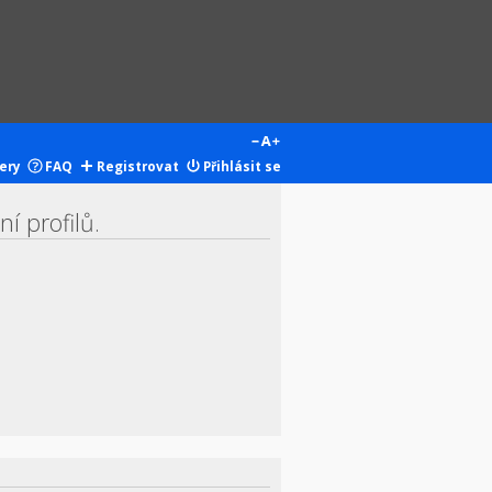
ery
FAQ
Registrovat
Přihlásit se
í profilů.