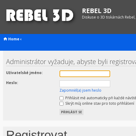
REBEL 3D
Diskuse o 3D tiskárnách Rebel,
Home
‹
Administrátor vyžaduje, abyste byli registrov
Uživatelské jméno:
Heslo:
Zapomněl(a) jsem heslo
Přihlásit mě automaticky při každé návšt
Skrýt můj online stav pro toto přihlášení
Registrovat