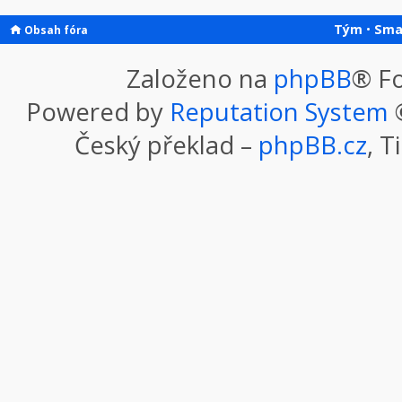
Tým
•
Sma
Obsah fóra
Založeno na
phpBB
® F
Powered by
Reputation System
©
Český překlad –
phpBB.cz
, T