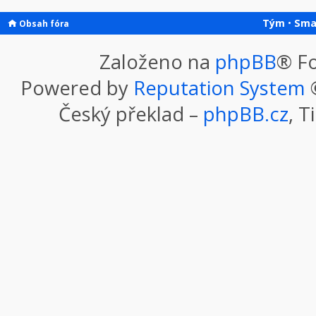
Tým
•
Sma
Obsah fóra
Založeno na
phpBB
® F
Powered by
Reputation System
©
Český překlad –
phpBB.cz
, T