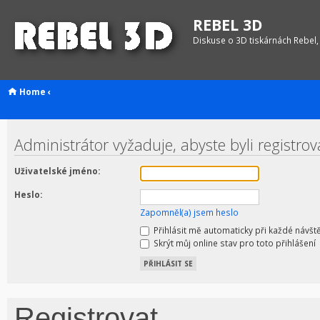
REBEL 3D
Diskuse o 3D tiskárnách Rebel,
Home
‹
Administrátor vyžaduje, abyste byli registrov
Uživatelské jméno:
Heslo:
Zapomněl(a) jsem heslo
Přihlásit mě automaticky při každé návšt
Skrýt můj online stav pro toto přihlášení
Registrovat