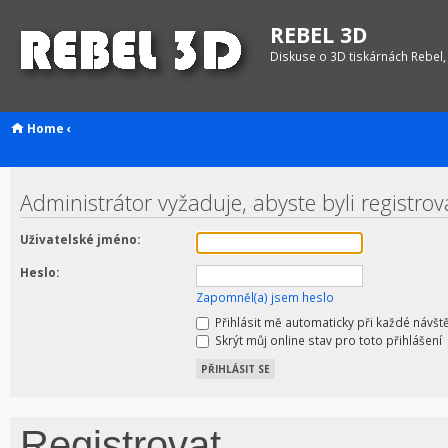
REBEL 3D
Diskuse o 3D tiskárnách Rebel,
Home
‹
Administrátor vyžaduje, abyste byli registrov
Uživatelské jméno:
Heslo:
Zapomněl(a) jsem heslo
Přihlásit mě automaticky při každé návšt
Skrýt můj online stav pro toto přihlášení
Registrovat