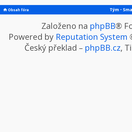
Tým
•
Sma
Obsah fóra
Založeno na
phpBB
® F
Powered by
Reputation System
©
Český překlad –
phpBB.cz
, T