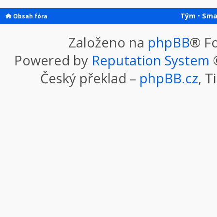
Tým
•
Sma
Obsah fóra
Založeno na
phpBB
® F
Powered by
Reputation System
©
Český překlad –
phpBB.cz
, T