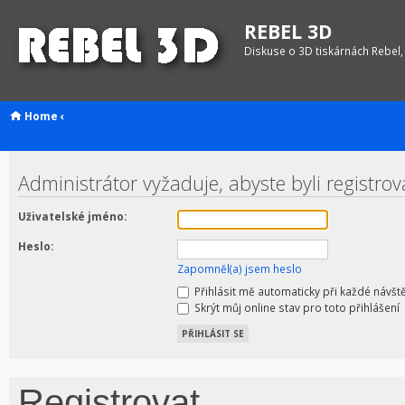
REBEL 3D
Diskuse o 3D tiskárnách Rebel,
Home
‹
Administrátor vyžaduje, abyste byli registrov
Uživatelské jméno:
Heslo:
Zapomněl(a) jsem heslo
Přihlásit mě automaticky při každé návšt
Skrýt můj online stav pro toto přihlášení
Registrovat