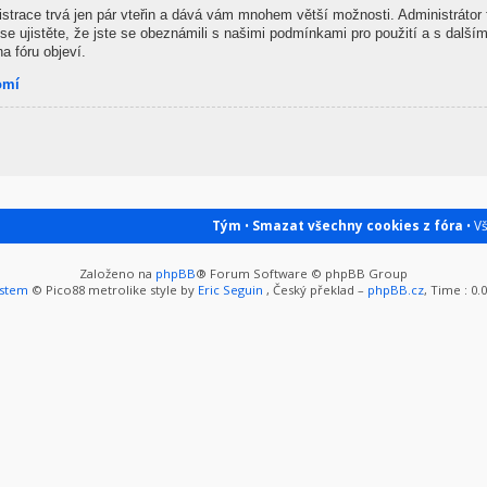
gistrace trvá jen pár vteřin a dává vám mnohem větší možnosti. Administrátor
se ujistěte, že jste se obeznámili s našimi podmínkami pro použití a s dalšími
na fóru objeví.
omí
Tým
•
Smazat všechny cookies z fóra
• V
Založeno na
phpBB
® Forum Software © phpBB Group
ystem
© Pico88 metrolike style by
Eric Seguin
, Český překlad –
phpBB.cz
, Time : 0.