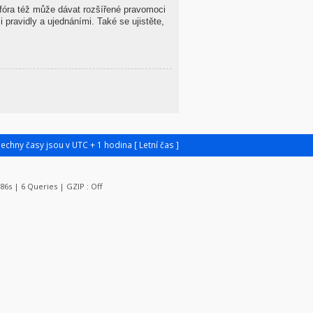
 fóra též může dávat rozšířené pravomoci
 pravidly a ujednáními. Také se ujistěte,
šechny časy jsou v UTC + 1 hodina [ Letní čas ]
086s | 6 Queries | GZIP : Off