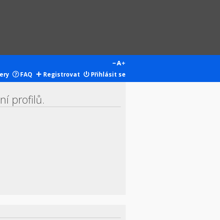
ery
FAQ
Registrovat
Přihlásit se
í profilů.