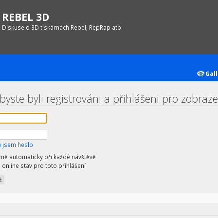
REBEL 3D
Diskuse o 3D tiskárnách Rebel, RepRap atp.
Gall
yste byli registrováni a přihlášeni pro zobrazen
 jsem heslo
 mě automaticky při každé návštěvě
 online stav pro toto přihlášení