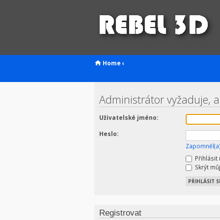
Home
‹
Administrátor vyžaduje, ab
Uživatelské jméno:
Heslo:
Zapomněl(a)
Přihlásit
Skrýt můj
Registrovat