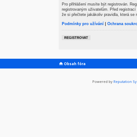
Pro přihlášení musíte být registrován. Re
registrovaným uživatelům. Před registrací 
že si přečtete jakákoliv pravidla, která se 
Podmínky pro užívání
|
Ochrana soukr
REGISTROVAT
Obsah fóra
Powered by
Reputation S