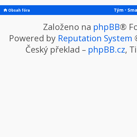
Tým
•
Sma
Obsah fóra
Založeno na
phpBB
® F
Powered by
Reputation System
©
Český překlad –
phpBB.cz
, T