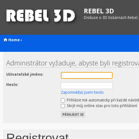
REBEL 3D
Diskuse o 3D tiskárnách Rebel,
Home
‹
Administrátor vyžaduje, abyste byli registrov
Uživatelské jméno:
Heslo:
Zapomněl(a) jsem heslo
Přihlásit mě automaticky při každé návšt
Skrýt můj online stav pro toto přihlášení
Registrovat