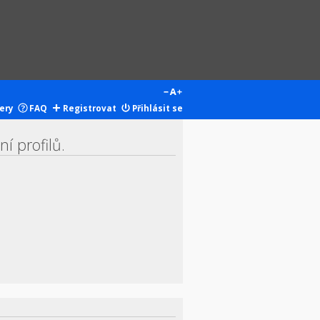
ery
FAQ
Registrovat
Přihlásit se
í profilů.