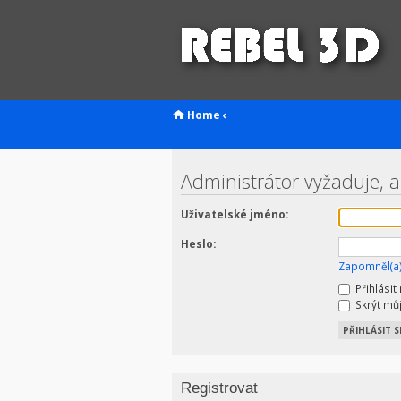
Home
‹
Administrátor vyžaduje, ab
Uživatelské jméno:
Heslo:
Zapomněl(a)
Přihlásit
Skrýt můj
Registrovat