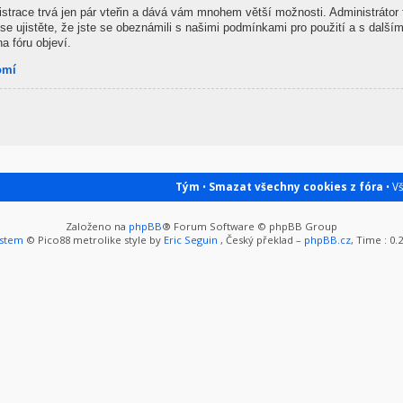
gistrace trvá jen pár vteřin a dává vám mnohem větší možnosti. Administrátor
se ujistěte, že jste se obeznámili s našimi podmínkami pro použití a s dalšími
na fóru objeví.
omí
Tým
•
Smazat všechny cookies z fóra
• V
Založeno na
phpBB
® Forum Software © phpBB Group
ystem
© Pico88 metrolike style by
Eric Seguin
, Český překlad –
phpBB.cz
, Time : 0.