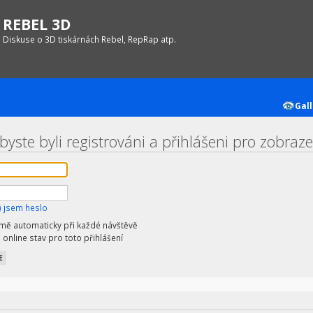
REBEL 3D
Diskuse o 3D tiskárnách Rebel, RepRap atp.
Gall
yste byli registrováni a přihlášeni pro zobrazen
 jsem heslo
 mě automaticky při každé návštěvě
 online stav pro toto přihlášení