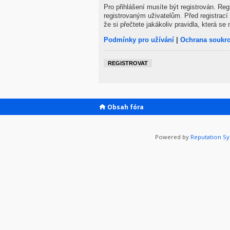
Pro přihlášení musíte být registrován. Re
registrovaným uživatelům. Před registrací 
že si přečtete jakákoliv pravidla, která se 
Podmínky pro užívání
|
Ochrana soukr
REGISTROVAT
Obsah fóra
Powered by
Reputation S