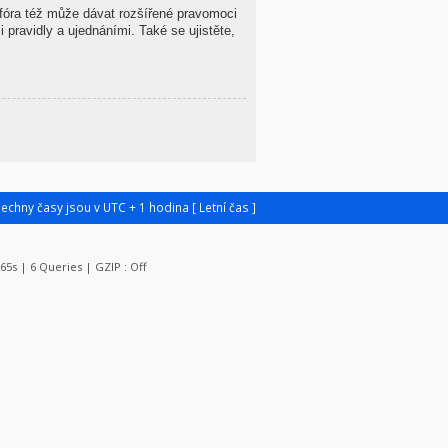
 fóra též může dávat rozšířené pravomoci
 pravidly a ujednáními. Také se ujistěte,
šechny časy jsou v UTC + 1 hodina [ Letní čas ]
265s | 6 Queries | GZIP : Off