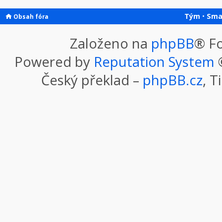
Tým
•
Sma
Obsah fóra
Založeno na
phpBB
® F
Powered by
Reputation System
©
Český překlad –
phpBB.cz
, T