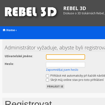
REBEL 3D
Diskuse o 3D tiskárnách Rebel,
Home
‹
Administrátor vyžaduje, abyste byli registrov
Uživatelské jméno:
Heslo:
Zapomněl(a) jsem heslo
Přihlásit mě automaticky při každé návšt
Skrýt můj online stav pro toto přihlášení
Registrovat