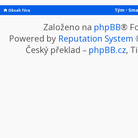
Tým
•
Sma
Obsah fóra
Založeno na
phpBB
® F
Powered by
Reputation System
©
Český překlad –
phpBB.cz
, T