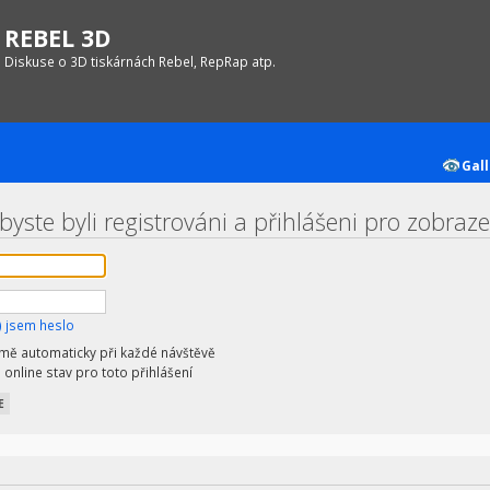
REBEL 3D
Diskuse o 3D tiskárnách Rebel, RepRap atp.
Gall
yste byli registrováni a přihlášeni pro zobrazen
 jsem heslo
 mě automaticky při každé návštěvě
 online stav pro toto přihlášení