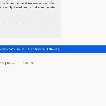
 fóra též může dávat rozšířené pravomoci
 pravidly a ujednáními. Také se ujistěte,
šechny časy jsou v UTC + 1 hodina [ Letní čas ]
052s | 8 Queries | GZIP : Off