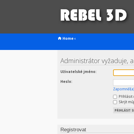
Home
‹
Administrátor vyžaduje, ab
Uživatelské jméno:
Heslo:
Zapomněl(a)
Přihlásit
Skrýt můj
Registrovat