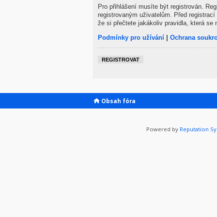
Pro přihlášení musíte být registrován. Re
registrovaným uživatelům. Před registrací 
že si přečtete jakákoliv pravidla, která se 
Podmínky pro užívání
|
Ochrana soukr
REGISTROVAT
Obsah fóra
Powered by
Reputation S