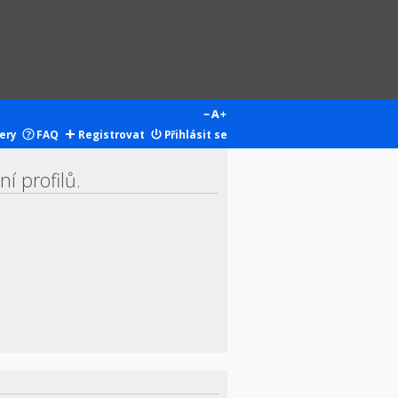
ery
FAQ
Registrovat
Přihlásit se
í profilů.