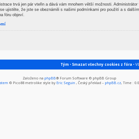
gistrace trvá jen pár vteřin a dává vám mnohem větší možnosti. Administrátor
se ujistěte, že jste se obeznámili s našimi podmínkami pro použití a s dalšími
na fóru objeví.
omí
Tým
•
Smazat všechny cookies z fóra
• V
Založeno na
phpBB
® Forum Software © phpBB Group
ystem
© Pico88 metrolike style by
Eric Seguin
, Český překlad –
phpBB.cz
, Time : 0.