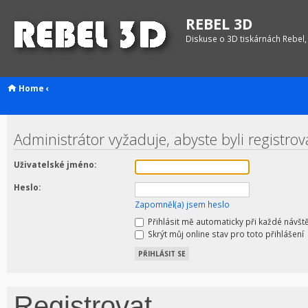
REBEL 3D
Diskuse o 3D tiskárnách Rebel,
Home
‹
Administrátor vyžaduje, abyste byli registrov
Uživatelské jméno:
Heslo:
Zapomněl(a) jsem heslo
Přihlásit mě automaticky při každé návšt
Skrýt můj online stav pro toto přihlášení
Registrovat