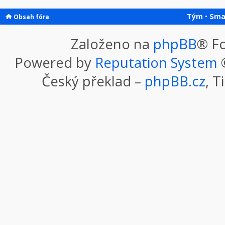
Tým
•
Sma
Obsah fóra
Založeno na
phpBB
® F
Powered by
Reputation System
©
Český překlad –
phpBB.cz
, T