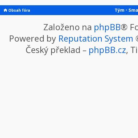
Tým
•
Sma
Obsah fóra
Založeno na
phpBB
® F
Powered by
Reputation System
©
Český překlad –
phpBB.cz
, T