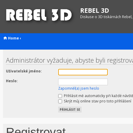
REBEL 3D
Diskuse o 3D tiskárnách Rebel,
Home
‹
Administrátor vyžaduje, abyste byli registrov
Uživatelské jméno:
Heslo:
Zapomněl(a) jsem heslo
Přihlásit mě automaticky při každé návšt
Skrýt můj online stav pro toto přihlášení
Registrovat