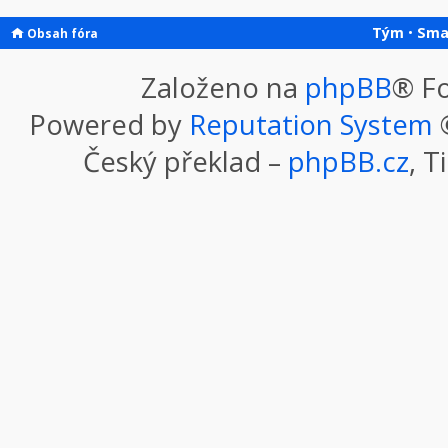
Tým
•
Sma
Obsah fóra
Založeno na
phpBB
® F
Powered by
Reputation System
©
Český překlad –
phpBB.cz
, T