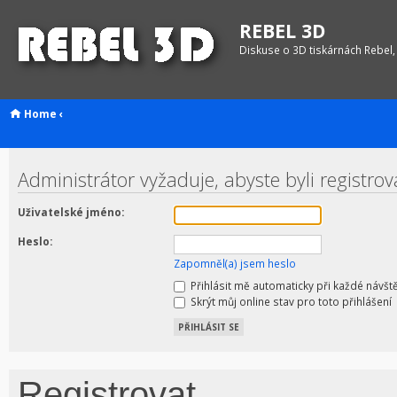
REBEL 3D
Diskuse o 3D tiskárnách Rebel,
Home
‹
Administrátor vyžaduje, abyste byli registrov
Uživatelské jméno:
Heslo:
Zapomněl(a) jsem heslo
Přihlásit mě automaticky při každé návšt
Skrýt můj online stav pro toto přihlášení
Registrovat