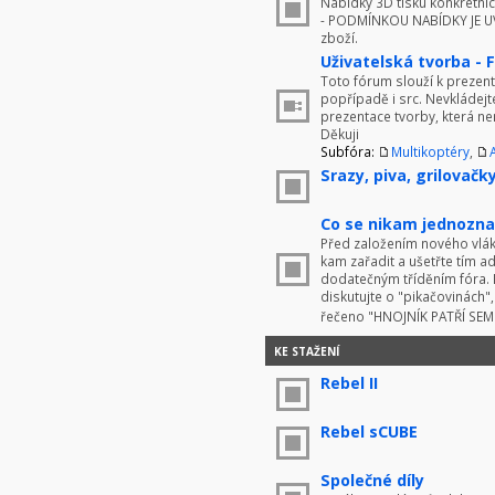
Nabídky 3D tisku konkrétníc
- PODMÍNKOU NABÍDKY JE UV
zboží.
Uživatelská tvorba - 
Toto fórum slouží k prezenta
popřípadě i src. Nevkládej
prezentace tvorby, která ne
Děkuji
Subfóra:
Multikoptéry
,
Srazy, piva, grilovačky 
Co se nikam jednoznač
Před založením nového vlákn
kam zařadit a ušetřte tím 
dodatečným tříděním fóra. 
diskutujte o "pikačovinách
řečeno "HNOJNÍK PATŘÍ SE
KE STAŽENÍ
Rebel II
Rebel sCUBE
Společné díly