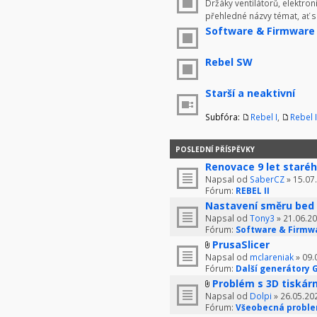
Držáky ventilátorů, elektron
přehledné názvy témat, ať 
Software & Firmware
Rebel SW
Starší a neaktivní
Subfóra:
Rebel I
,
Rebel I
POSLEDNÍ PŘÍSPĚVKY
Renovace 9 let staré
Napsal od
SaberCZ
» 15.07
Fórum:
REBEL II
Nastavení směru bed 
Napsal od
Tony3
» 21.06.20
Fórum:
Software & Firmw
PrusaSlicer
Napsal od
mclareniak
» 09.
Fórum:
Další generátory 
Problém s 3D tiskár
Napsal od
Dolpi
» 26.05.20
Fórum:
Všeobecná proble