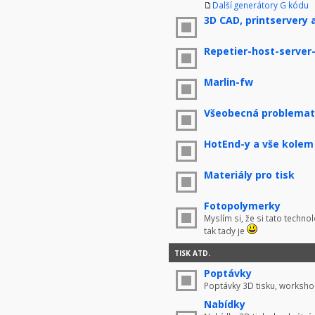
Další generátory G kódu
3D CAD, printservery 
Repetier-host-server
Marlin-fw
Všeobecná problemati
HotEnd-y a vše kolem
Materiály pro tisk
Fotopolymerky
Myslím si, že si tato techno
tak tady je
TISK ATD.
Poptávky
Poptávky 3D tisku, worksho
Nabídky