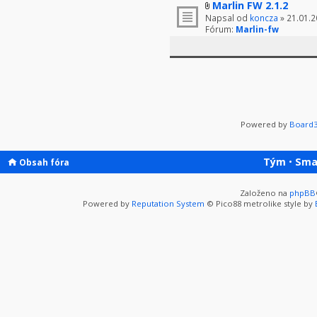
Marlin FW 2.1.2
Napsal od
koncza
» 21.01.2
Fórum:
Marlin-fw
Powered by
Board3
Tým
•
Sma
Obsah fóra
Založeno na
phpBB
Powered by
Reputation System
© Pico88 metrolike style by