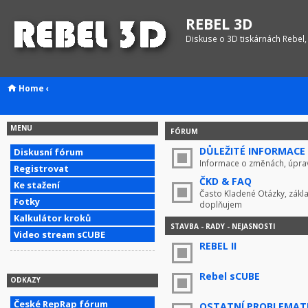
REBEL 3D
Diskuse o 3D tiskárnách Rebel,
Home
‹
MENU
FÓRUM
DŮLEŽITÉ INFORMACE !
Diskusní fórum
Informace o změnách, úprav
Registrovat
ČKD & FAQ
Ke stažení
Často Kladené Otázky, zákla
Fotky
doplňujem
Kalkulátor kroků
STAVBA - RADY - NEJASNOSTI
Video stream sCUBE
REBEL II
Rebel sCUBE
ODKAZY
České RepRap fórum
OSTATNÍ PROBLEMAT