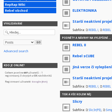
RepRap Wiki
ELEKTRONIKA
Rebel obchod
Starší neaktivní proje
VYHLEDÁVÁNÍ
Subfóra:
REBEL I
,
REBEL I
PODNĚTY A NÁVRHY NA VYLEPŠENÍ ...
REBEL II
Advanced search
Rebel sCUBE
KDO JE ONLINE?
Jiná verze či vylepšení
Celkem je online
697
uživatelů :: 1
registrovaný, 0 skrytých a 696 návštěvníků
Starší neaktivní proje
Registrovaní uživatelé:
Google [Bot]
Subfóra:
REBEL I
,
REBEL I
TISK A VŠE KOLEM NĚJ
Slicry
Subfóra:
Slic3r(PE)
,
Simp