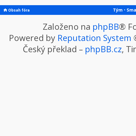
Tým
•
Sma
Obsah fóra
Založeno na
phpBB
® F
Powered by
Reputation System
©
Český překlad –
phpBB.cz
, T