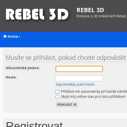
REBEL 3D
Diskuse o 3D tiskárnách Rebel,
Home
‹
Musíte se přihlásit, pokud chcete odpovědět
Uživatelské jméno:
Heslo:
Zapomněl(a) jsem heslo
Přihlásit mě automaticky při každé návšt
Skrýt můj online stav pro toto přihlášení
Registrovat