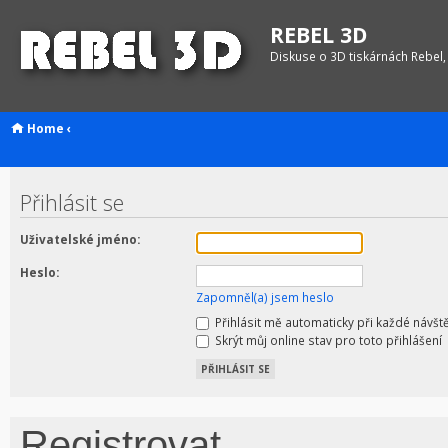
REBEL 3D
Diskuse o 3D tiskárnách Rebel,
Home
‹
Přihlásit se
Uživatelské jméno:
Heslo:
Zapomněl(a) jsem heslo
Přihlásit mě automaticky při každé návšt
Skrýt můj online stav pro toto přihlášení
Registrovat