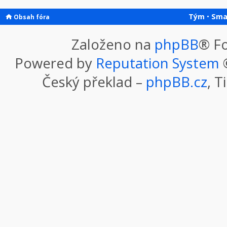
Tým
•
Sma
Obsah fóra
Založeno na
phpBB
® F
Powered by
Reputation System
©
Český překlad –
phpBB.cz
, T