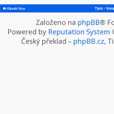
Tým
•
Sma
Obsah fóra
Založeno na
phpBB
® F
Powered by
Reputation System
©
Český překlad –
phpBB.cz
, T