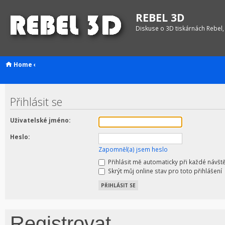
REBEL 3D
Diskuse o 3D tiskárnách Rebel,
Home
‹
Přihlásit se
Uživatelské jméno:
Heslo:
Zapomněl(a) jsem heslo
Přihlásit mě automaticky při každé návšt
Skrýt můj online stav pro toto přihlášení
Registrovat