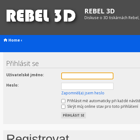
REBEL 3D
Diskuse o 3D tiskárnách Rebel,
Home
‹
Přihlásit se
Uživatelské jméno:
Heslo:
Zapomněl(a) jsem heslo
Přihlásit mě automaticky při každé návšt
Skrýt můj online stav pro toto přihlášení
Registrovat