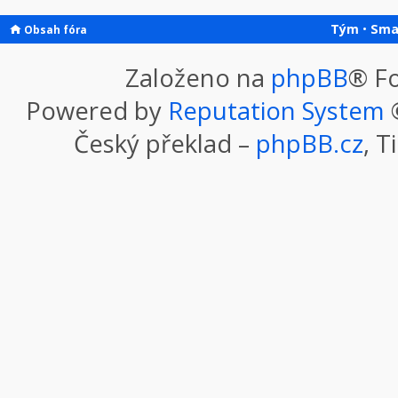
Tým
•
Sma
Obsah fóra
Založeno na
phpBB
® F
Powered by
Reputation System
©
Český překlad –
phpBB.cz
, T