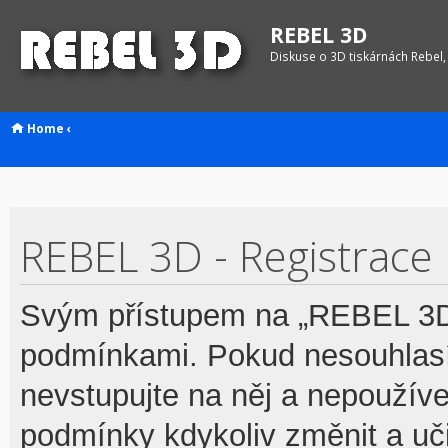
REBEL 3D
Diskuse o 3D tiskárnách Rebel,
Home
‹
REBEL 3D - Registrace
Svým přístupem na „REBEL 3D“
podmínkami. Pokud nesouhlasí
nevstupujte na něj a nepoužívej
podmínky kdykoliv změnit a uč