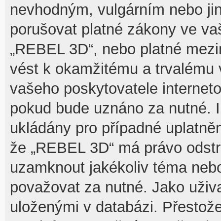
nevhodným, vulgárním nebo jin
porušovat platné zákony ve vaš
„REBEL 3D“, nebo platné mezin
vést k okamžitému a trvalému 
vašeho poskytovatele interneto
pokud bude uznáno za nutné. I
ukládány pro případné uplatnění
že „REBEL 3D“ má právo odstra
uzamknout jakékoliv téma nebo
považovat za nutné. Jako uživa
uloženými v databázi. Přesto