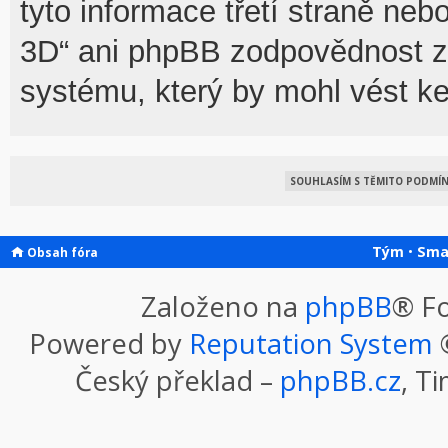
tyto informace třetí straně n
3D“ ani phpBB zodpovědnost za
systému, který by mohl vést ke
Tým
•
Sma
Obsah fóra
Založeno na
phpBB
® F
Powered by
Reputation System
©
Český překlad –
phpBB.cz
, T