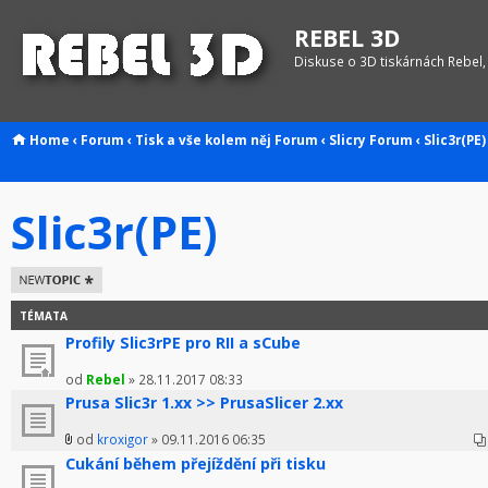
REBEL 3D
Diskuse o 3D tiskárnách Rebel,
Home
‹
Forum
‹
Tisk a vše kolem něj
Forum
‹
Slicry
Forum
‹
Slic3r(PE)
Slic3r(PE)
Odeslat nové
téma
TÉMATA
Profily Slic3rPE pro RII a sCube
od
Rebel
» 28.11.2017 08:33
Prusa Slic3r 1.xx >> PrusaSlicer 2.xx
od
kroxigor
» 09.11.2016 06:35
Cukání během přejíždění při tisku