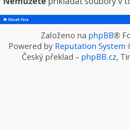
Nemůžete
přikládat soubory v 
Obsah fóra
Založeno na
phpBB
® F
Powered by
Reputation System
©
Český překlad –
phpBB.cz
, T