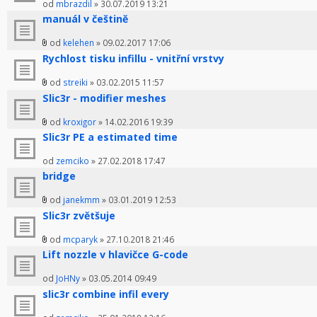
od
mbrazdil
» 30.07.2019 13:21
manuál v češtině
od
kelehen
» 09.02.2017 17:06
Rychlost tisku infillu - vnitřní vrstvy
od
streiki
» 03.02.2015 11:57
Slic3r - modifier meshes
od
kroxigor
» 14.02.2016 19:39
Slic3r PE a estimated time
od
zemciko
» 27.02.2018 17:47
bridge
od
janekmm
» 03.01.2019 12:53
Slic3r zvětšuje
od
mcparyk
» 27.10.2018 21:46
Lift nozzle v hlavičce G-code
od
JoHNy
» 03.05.2014 09:49
slic3r combine infil every