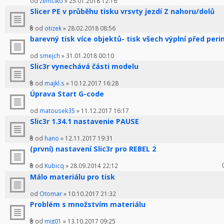
od
zemciko
» 25.01.2018 12:16
Slicer PE v průběhu tisku vrsvty jezdí Z nahoru/dolů
od
otizek
» 28.02.2018 08:56
barevný tisk více objektů- tisk všech výplní před pe
od
smejch
» 31.01.2018 00:10
Slic3r vynechává části modelu
od
majkl.s
» 10.12.2017 16:28
Úprava Start G-code
od
matousek35
» 11.12.2017 16:17
Slic3r 1.34.1 nastavenie PAUSE
od
hano
» 12.11.2017 19:31
(první) nastavení Slic3r pro REBEL 2
od
Kubicq
» 28.09.2014 22:12
Málo materiálu pro tisk
od
Otomar
» 10.10.2017 21:32
Problém s množstvím materiálu
od
mig01
» 13.10.2017 09:25