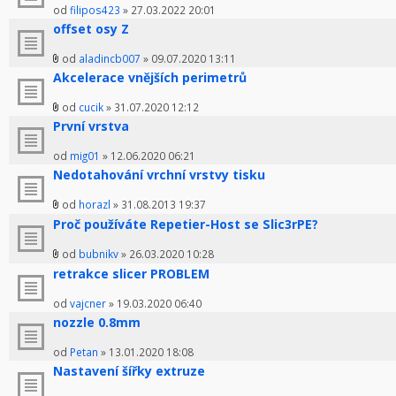
od
filipos423
» 27.03.2022 20:01
offset osy Z
od
aladincb007
» 09.07.2020 13:11
Akcelerace vnějších perimetrů
od
cucik
» 31.07.2020 12:12
První vrstva
od
mig01
» 12.06.2020 06:21
Nedotahování vrchní vrstvy tisku
od
horazl
» 31.08.2013 19:37
Proč používáte Repetier-Host se Slic3rPE?
od
bubnikv
» 26.03.2020 10:28
retrakce slicer PROBLEM
od
vajcner
» 19.03.2020 06:40
nozzle 0.8mm
od
Petan
» 13.01.2020 18:08
Nastavení šířky extruze