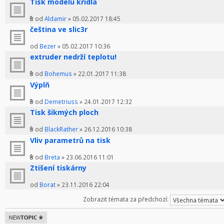
Tisk modelu křídla
od
Aldamir
» 05.02.2017 18:45
čeština ve slic3r
od
Bezer
» 05.02.2017 10:36
extruder nedrží teplotu!
od
Bohemus
» 22.01.2017 11:38
Výplň
od
Demetriuss
» 24.01.2017 12:32
Tisk šikmých ploch
od
BlackRather
» 26.12.2016 10:38
Vliv parametrů na tisk
od
Breta
» 23.06.2016 11:01
Ztišení tiskárny
od
Borat
» 23.11.2016 22:04
Zobrazit témata za předchozí:
Odeslat nové
téma