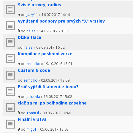
Svislé otovry, radius
od
gazy11
» 16.07.2017 14:14
Vynútené podpory pre prvých "X" vrstiev
od
halas
» 14.09.2017 20:33
Dĺžka tlače
od
halas
» 09.09.2017 16:52
Kompilace poslední verze
od
zemciko
» 19.10.2016 13:01
Custom G code
od
zemciko
» 02.09.2017 13:09
Proč vyjíždí filament z bedu?
od
juliusvla
» 15.08.2017 15:08
tlač sa mi po polhodine zasekne
od
TomiOl
» 09.08.2017 10:40
Finální vrstva
od
mig01
» 05.06.2017 13:03