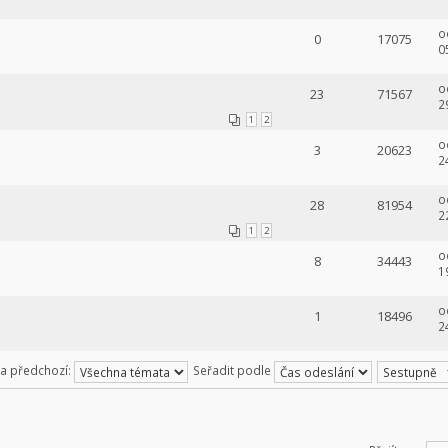
o
0
17075
0
o
23
71567
2
1
2
o
3
20623
2
o
28
81954
2
1
2
o
8
34443
1
o
1
18496
2
za předchozí:
Seřadit podle