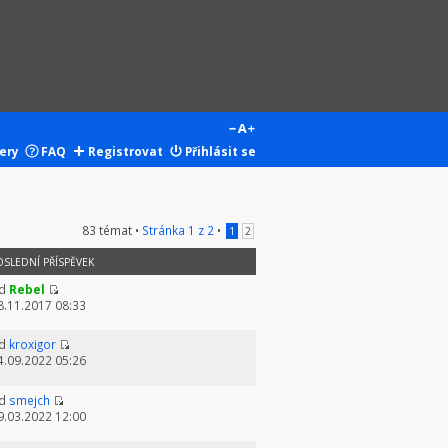
ery
FAQ
Registrovat
Přihlásit se
83 témat •
Stránka
1
z
2
•
1
2
OSLEDNÍ PŘÍSPĚVEK
d
Rebel
8.11.2017 08:33
d
kroxigor
4.09.2022 05:26
d
smejch
9.03.2022 12:00