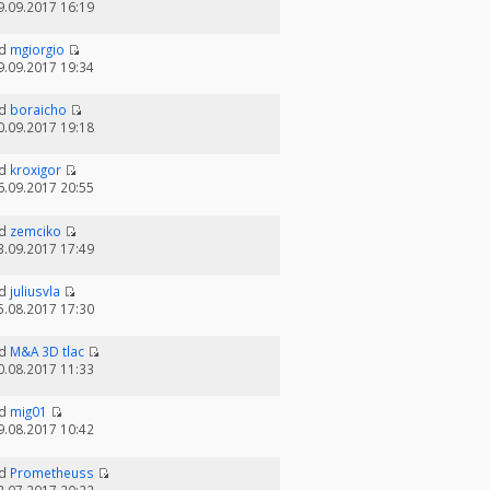
9.09.2017 16:19
d
mgiorgio
9.09.2017 19:34
d
boraicho
0.09.2017 19:18
d
kroxigor
6.09.2017 20:55
d
zemciko
3.09.2017 17:49
d
juliusvla
5.08.2017 17:30
d
M&A 3D tlac
0.08.2017 11:33
d
mig01
9.08.2017 10:42
d
Prometheuss