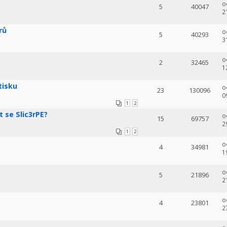
o
5
40047
2
1
rů
o
5
40293
3
o
2
32465
1
tisku
o
23
130096
0
1
2
 se Slic3rPE?
o
15
69757
2
1
2
o
4
34981
1
o
5
21896
2
o
4
23801
2