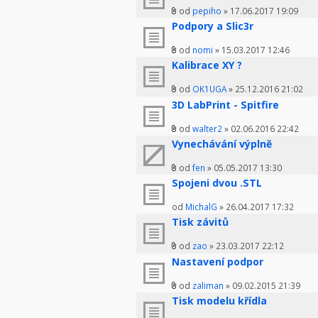
od
pepiho
» 17.06.2017 19:09
Podpory a Slic3r
od
nomi
» 15.03.2017 12:46
Kalibrace XY ?
od
OK1UGA
» 25.12.2016 21:02
3D LabPrint - Spitfire
od
walter2
» 02.06.2016 22:42
Vynechávání výplně
od
fen
» 05.05.2017 13:30
Spojeni dvou .STL
od
MichalG
» 26.04.2017 17:32
Tisk závitů
od
zao
» 23.03.2017 22:12
Nastavení podpor
od
zaliman
» 09.02.2015 21:39
Tisk modelu křídla