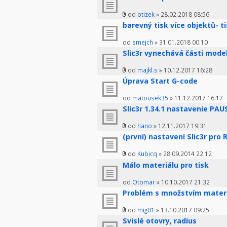
od
otizek
» 28.02.2018 08:56
barevný tisk více objektů- t
od
smejch
» 31.01.2018 00:10
Slic3r vynechává části mode
od
majkl.s
» 10.12.2017 16:28
Úprava Start G-code
od
matousek35
» 11.12.2017 16:17
Slic3r 1.34.1 nastavenie PAU
od
hano
» 12.11.2017 19:31
(první) nastavení Slic3r pro 
od
Kubicq
» 28.09.2014 22:12
Málo materiálu pro tisk
od
Otomar
» 10.10.2017 21:32
Problém s množstvím mater
od
mig01
» 13.10.2017 09:25
Svislé otovry, radius