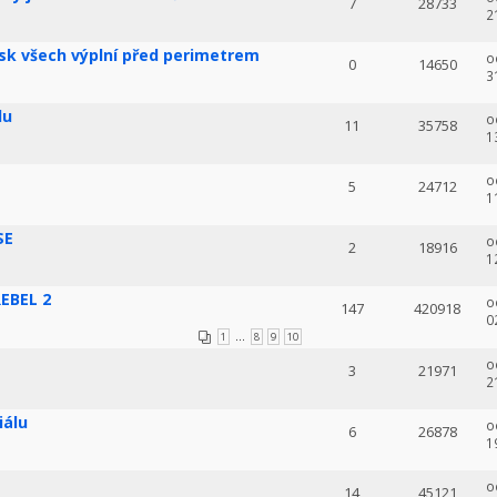
7
28733
2
isk všech výplní před perimetrem
o
0
14650
3
lu
o
11
35758
1
o
5
24712
1
SE
o
2
18916
1
REBEL 2
o
147
420918
0
...
1
8
9
10
o
3
21971
2
iálu
o
6
26878
1
o
14
45121