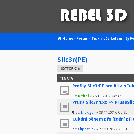
Home
‹
Forum
‹
Tisk a vše kolem něj
F
Slic3r(PE)
Odeslat nové
téma
TÉMATA
Profily Slic3rPE pro RII a sCu
od
Rebel
» 28.11.2017 08:33
Prusa Slic3r 1.xx >> PrusaSli
od
kroxigor
» 09.11.2016 06:35
Cukání během přejíždění při 
od
filipos423
» 27.03.2022 20:01