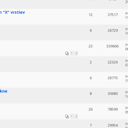
2
 "X" vrstiev
o
12
37517
1
o
6
26729
1
o
23
539666
0
1
2
o
2
22326
0
o
6
26715
1
ekne
o
8
30680
1
o
26
78599
0
1
2
o
7
29954