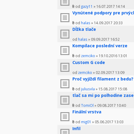
od
gazy11
» 16.07.2017 14:14
Vynútené podpory pre prvých
od
halas
» 14.09.2017 20:33
Dĺžka tlače
od
halas
» 09.09.2017 16:52
Kompilace poslední verze
od
zemciko
» 19.10.2016 13:01
Custom G code
od
zemciko
» 02.09.2017 13:09
Proč vyjíždí filament z bedu?
od
juliusvla
» 15.08.2017 15:08
tlač sa mi po polhodine zas
od
TomiOl
» 09.08.2017 10:40
Finální vrstva
od
mig01
» 05.06.2017 13:03
Infil