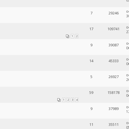
0
o
7
29246
3
o
17
109741
2
1
2
o
9
39087
0
o
14
45333
0
o
5
26927
2
o
59
158178
0
1
2
3
4
o
9
37989
1
o
11
35511
0