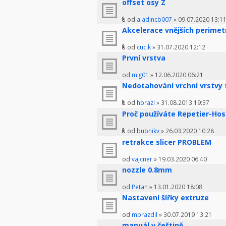
offset osy Z
od
aladincb007
» 09.07.2020 13:1
Akcelerace vnějších perimet
od
cucik
» 31.07.2020 12:12
První vrstva
od
mig01
» 12.06.2020 06:21
Nedotahování vrchní vrstvy 
od
horazl
» 31.08.2013 19:37
Proč používáte Repetier-Host
od
bubnikv
» 26.03.2020 10:28
retrakce slicer PROBLEM
od
vajcner
» 19.03.2020 06:40
nozzle 0.8mm
od
Petan
» 13.01.2020 18:08
Nastavení šířky extruze
od
mbrazdil
» 30.07.2019 13:21
manuál v češtině