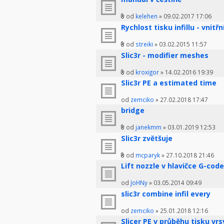
od
kelehen
» 09.02.2017 17:06
Rychlost tisku infillu - vnitřn
od
streiki
» 03.02.2015 11:57
Slic3r - modifier meshes
od
kroxigor
» 14.02.2016 19:39
Slic3r PE a estimated time
od
zemciko
» 27.02.2018 17:47
bridge
od
janekmm
» 03.01.2019 12:53
Slic3r zvětšuje
od
mcparyk
» 27.10.2018 21:46
Lift nozzle v hlavičce G-code
od
JoHNy
» 03.05.2014 09:49
slic3r combine infil every
od
zemciko
» 25.01.2018 12:16
Slicer PE v průběhu tisku vrs