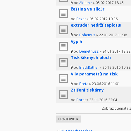
od
Aldamir
» 05.02.2017 18:45
čeština ve slic3r
od
Bezer
» 05.02.2017 10:36
extruder nedrží teplotu!
od
Bohemus
» 22.01.2017 11:38
Výplň
od
Demetriuss
» 24.01.2017 12:32
Tisk šikmých ploch
od
BlackRather
» 26.12.2016 10:38
Vliv parametrů na tisk
od
Breta
» 23.06.2016 11:01
Ztišení tiskárny
od
Borat
» 23.11.2016 22:04
Zobrazit témata 
Odeslat nové
téma
Zpět na Obsah fóra