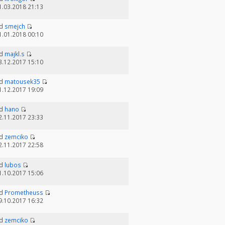
1.03.2018 21:13
d
smejch
1.01.2018 00:10
d
majkl.s
3.12.2017 15:10
d
matousek35
1.12.2017 19:09
d
hano
2.11.2017 23:33
d
zemciko
2.11.2017 22:58
d
lubos
1.10.2017 15:06
d
Prometheuss
9.10.2017 16:32
d
zemciko