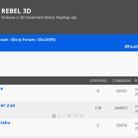
REBEL 3D
Diskuse o 3D tiskárnách Rebel, RepRap atp.
orum
‹
Slicry
Forum
‹
Slic3r(PE)
Gall
ODPOVĚDI
ZOBRAZENÍ
P
be
o
0
39101
2
cer 2.xx
o
178
644931
2
...
1
10
11
12
tisku
o
2
25616
2