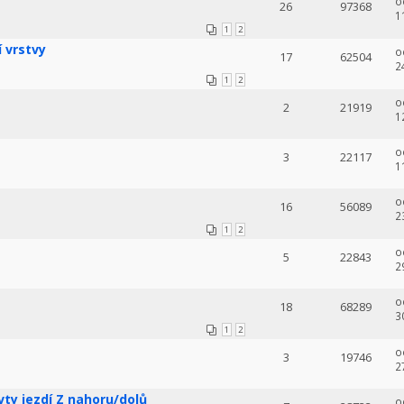
o
26
97368
1
1
2
í vrstvy
o
17
62504
2
1
2
o
2
21919
1
o
3
22117
1
o
16
56089
2
1
2
o
5
22843
2
o
18
68289
3
1
2
o
3
19746
2
vty jezdí Z nahoru/dolů
o