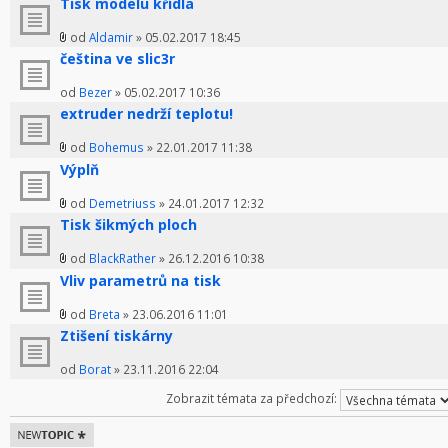
Tisk modelu křídla
od
Aldamir
» 05.02.2017 18:45
čeština ve slic3r
od
Bezer
» 05.02.2017 10:36
extruder nedrží teplotu!
od
Bohemus
» 22.01.2017 11:38
Výplň
od
Demetriuss
» 24.01.2017 12:32
Tisk šikmých ploch
od
BlackRather
» 26.12.2016 10:38
Vliv parametrů na tisk
od
Breta
» 23.06.2016 11:01
Ztišení tiskárny
od
Borat
» 23.11.2016 22:04
Zobrazit témata za předchozí:
Odeslat nové
téma