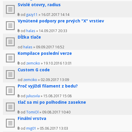
Svislé otovry, radius
od
gazy11
» 16.07.2017 14:14
Vynútené podpory pre prvých "X" vrstiev
od
halas
» 14.09.2017 20:33
Dĺžka tlače
od
halas
» 09.09.2017 16:52
Kompilace poslední verze
od
zemciko
» 19.10.2016 13:01
Custom G code
od
zemciko
» 02.09.2017 13:09
Proč vyjíždí filament z bedu?
od
juliusvla
» 15.08.2017 15:08
tlač sa mi po polhodine zasekne
od
TomiOl
» 09.08.2017 10:40
Finální vrstva
od
mig01
» 05.06.2017 13:03