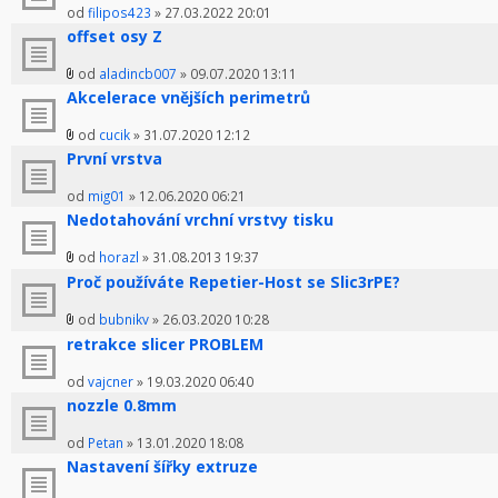
od
filipos423
» 27.03.2022 20:01
offset osy Z
od
aladincb007
» 09.07.2020 13:11
Akcelerace vnějších perimetrů
od
cucik
» 31.07.2020 12:12
První vrstva
od
mig01
» 12.06.2020 06:21
Nedotahování vrchní vrstvy tisku
od
horazl
» 31.08.2013 19:37
Proč používáte Repetier-Host se Slic3rPE?
od
bubnikv
» 26.03.2020 10:28
retrakce slicer PROBLEM
od
vajcner
» 19.03.2020 06:40
nozzle 0.8mm
od
Petan
» 13.01.2020 18:08
Nastavení šířky extruze