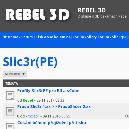
REBEL 3D
Diskuse o 3D tiskárnách Rebel,
Home
‹
Forum
‹
Tisk a vše kolem něj
Forum
‹
Slicry
Forum
‹
Slic3r(PE)
Slic3r(PE)
Odeslat nové
téma
TÉMATA
Profily Slic3rPE pro RII a sCube
od
Rebel
» 28.11.2017 08:33
Prusa Slic3r 1.xx >> PrusaSlicer 2.xx
od
kroxigor
» 09.11.2016 06:35
Cukání během přejíždění při tisku