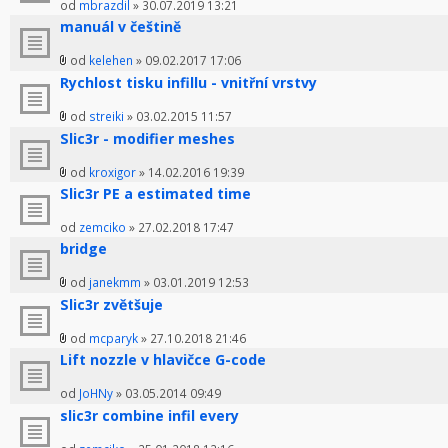
od
mbrazdil
» 30.07.2019 13:21
manuál v češtině
od
kelehen
» 09.02.2017 17:06
Rychlost tisku infillu - vnitřní vrstvy
od
streiki
» 03.02.2015 11:57
Slic3r - modifier meshes
od
kroxigor
» 14.02.2016 19:39
Slic3r PE a estimated time
od
zemciko
» 27.02.2018 17:47
bridge
od
janekmm
» 03.01.2019 12:53
Slic3r zvětšuje
od
mcparyk
» 27.10.2018 21:46
Lift nozzle v hlavičce G-code
od
JoHNy
» 03.05.2014 09:49
slic3r combine infil every