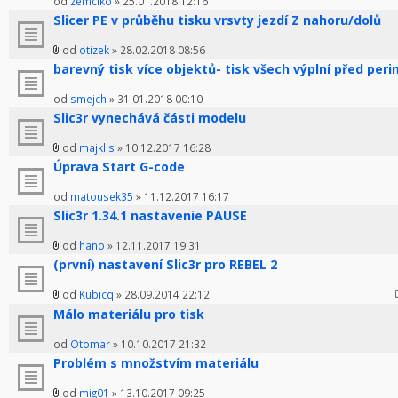
od
zemciko
» 25.01.2018 12:16
Slicer PE v průběhu tisku vrsvty jezdí Z nahoru/dolů
od
otizek
» 28.02.2018 08:56
barevný tisk více objektů- tisk všech výplní před pe
od
smejch
» 31.01.2018 00:10
Slic3r vynechává části modelu
od
majkl.s
» 10.12.2017 16:28
Úprava Start G-code
od
matousek35
» 11.12.2017 16:17
Slic3r 1.34.1 nastavenie PAUSE
od
hano
» 12.11.2017 19:31
(první) nastavení Slic3r pro REBEL 2
od
Kubicq
» 28.09.2014 22:12
Málo materiálu pro tisk
od
Otomar
» 10.10.2017 21:32
Problém s množstvím materiálu
od
mig01
» 13.10.2017 09:25