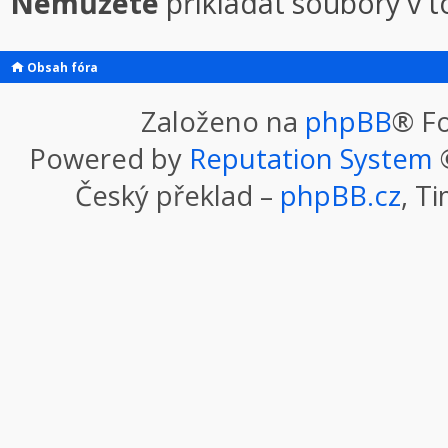
Nemůžete
přikládat soubory v 
Obsah fóra
Založeno na
phpBB
® F
Powered by
Reputation System
©
Český překlad –
phpBB.cz
, T