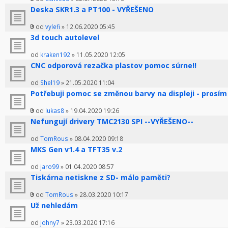
Deska SKR1.3 a PT100 - VYŘEŠENO
od
vylefi
» 12.06.2020 05:45
3d touch autolevel
od
kraken192
» 11.05.2020 12:05
CNC odporová rezačka plastov pomoc súrne!!
od
Shel19
» 21.05.2020 11:04
Potřebuji pomoc se změnou barvy na displeji - prosím
od
lukas8
» 19.04.2020 19:26
Nefungují drivery TMC2130 SPI --VYŘEŠENO--
od
TomRous
» 08.04.2020 09:18
MKS Gen v1.4 a TFT35 v.2
od
jaro99
» 01.04.2020 08:57
Tiskárna netiskne z SD- málo paměti?
od
TomRous
» 28.03.2020 10:17
Už nehledám
od
johny7
» 23.03.2020 17:16