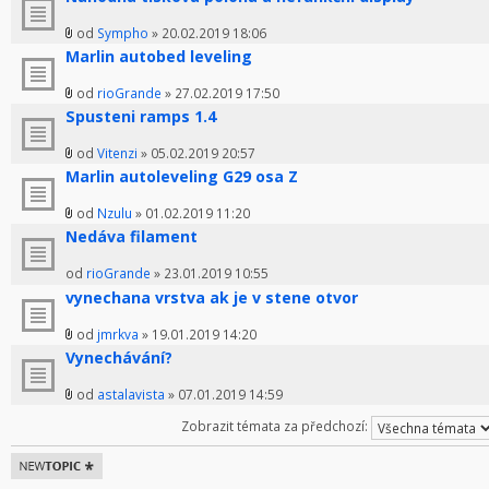
od
Sympho
» 20.02.2019 18:06
Marlin autobed leveling
od
rioGrande
» 27.02.2019 17:50
Spusteni ramps 1.4
od
Vitenzi
» 05.02.2019 20:57
Marlin autoleveling G29 osa Z
od
Nzulu
» 01.02.2019 11:20
Nedáva filament
od
rioGrande
» 23.01.2019 10:55
vynechana vrstva ak je v stene otvor
od
jmrkva
» 19.01.2019 14:20
Vynechávání?
od
astalavista
» 07.01.2019 14:59
Zobrazit témata za předchozí:
Odeslat nové
téma