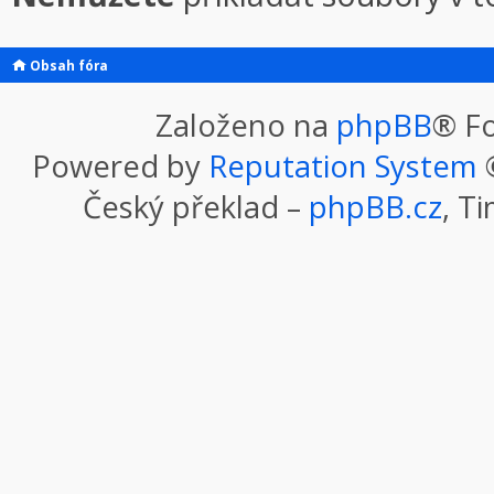
Obsah fóra
Založeno na
phpBB
® F
Powered by
Reputation System
©
Český překlad –
phpBB.cz
, T