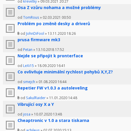
od
krevetky
» 09.03.2021 20:27
Osa Z vzůru nohama a možné problémy
od
TomRous
» 02.03.2021 00:50
Problém po změně desky a driverů
od
JohnDiFool
» 13.11.2020 18:26
prusa firmware mk3
od
Petan
» 13.10.2018 17:52
Nejde se připojit k pronterface
od
LeXi15
» 18.09.2020 16:41
Co ovlivňuje minimální rychlost pohybů X,Y,Z?
od
smejch
» 01.08.2020 16:44
Repetier FW v1.0.3 a autoleveling
od
SakulRaider
» 11.01.2020 14:48
Vibrující osy X a Y
od
josa
» 10.07.2020 13:48
Cheaptronic v 1.0 a stara tiskarna
od
achileus
» 02.07.2020 15:13