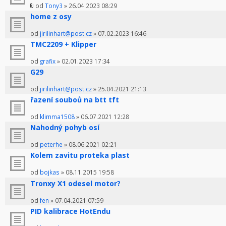
od
Tony3
» 26.04.2023 08:29
home z osy
od
jirilinhart@post.cz
» 07.02.2023 16:46
TMC2209 + Klipper
od
grafix
» 02.01.2023 17:34
G29
od
jirilinhart@post.cz
» 25.04.2021 21:13
řazení souboů na btt tft
od
klimma1508
» 06.07.2021 12:28
Nahodný pohyb osí
od
peterhe
» 08.06.2021 02:21
Kolem zavitu proteka plast
od
bojkas
» 08.11.2015 19:58
Tronxy X1 odesel motor?
od
fen
» 07.04.2021 07:59
PID kalibrace HotEndu