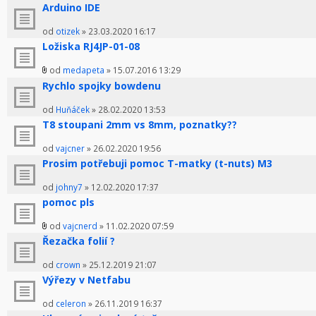
Arduino IDE
od
otizek
» 23.03.2020 16:17
Ložiska RJ4JP-01-08
od
medapeta
» 15.07.2016 13:29
Rychlo spojky bowdenu
od
Huňáček
» 28.02.2020 13:53
T8 stoupani 2mm vs 8mm, poznatky??
od
vajcner
» 26.02.2020 19:56
Prosim potřebuji pomoc T-matky (t-nuts) M3
od
johny7
» 12.02.2020 17:37
pomoc pls
od
vajcnerd
» 11.02.2020 07:59
Řezačka folií ?
od
crown
» 25.12.2019 21:07
Výřezy v Netfabu
od
celeron
» 26.11.2019 16:37