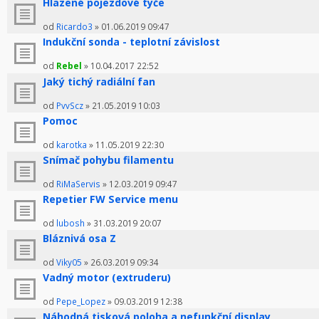
Hlazené pojezdové tyče
od
Ricardo3
» 01.06.2019 09:47
Indukční sonda - teplotní závislost
od
Rebel
» 10.04.2017 22:52
Jaký tichý radiální fan
od
PvvScz
» 21.05.2019 10:03
Pomoc
od
karotka
» 11.05.2019 22:30
Snímač pohybu filamentu
od
RiMaServis
» 12.03.2019 09:47
Repetier FW Service menu
od
lubosh
» 31.03.2019 20:07
Bláznivá osa Z
od
Viky05
» 26.03.2019 09:34
Vadný motor (extruderu)
od
Pepe_Lopez
» 09.03.2019 12:38
Náhodná tisková poloha a nefunkční display