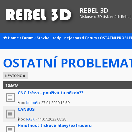
REBEL 3D
Diskuse o 3D tiskárnách Rebel,
Home
‹
Forum
‹
Stavba - rady - nejasnosti
Forum
‹
OSTATNÍ PROBLE
OSTATNÍ PROBLEMA
Odeslat nové
téma
TÉMATA
CNC fréza - používá tu někdo??
od
Kolouš
» 27.01.2020 13:59
CANBUS
od
RASK
» 11.07.2023 08:28
Hmotnost tiskové hlavy/extruderu